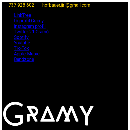
737 928 602
hofbauer.jiri@gmail.com
LinkTree
fb profil Gramy
instagram profil
Twitter 21 Gramů
Spotify
Youtube
Tik-Tok
Apple Music
Bandzone