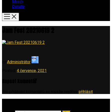
Merch
Donate
Jam Fest 20210619 2
by
Administrátor
Posted:
4 července, 2021
Napsat komentář
Pro přidávání komentářů se musíte nejdříve
přihlásit
.
Vyhledávání