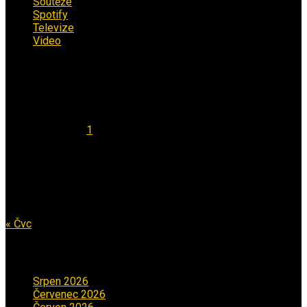
Soutěže
(7)
Spotify
(4)
Televize
(1)
Video
(53)
Kalendář
Srpen 2026
Po
Út
St
Čt
Pá
So
Ne
1
2
3
4
5
6
7
8
9
10
11
12
13
14
15
16
17
18
19
20
21
22
23
24
25
26
27
28
29
30
31
« Čvc
Archiv příspěvků
Srpen 2026
(1)
Červenec 2026
(2)