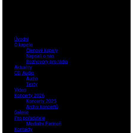
Úvodní
O kapele
Členové kapely
Napsali o nás
Rozhovory pro rádia
Aktuality
CD, Audio
Audio
Texty
Video
Koncerty 2026
Koncerty 2025
Archiv koncertů
Galerie
Pro pořadatele
Mediální Partneři
Kontakty