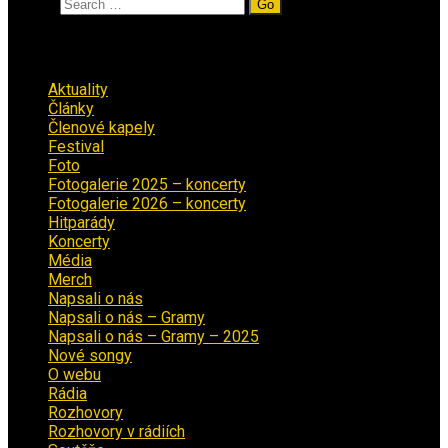
Search
Rubriky
Aktuality
(223)
Články
(12)
Členové kapely
(26)
Festival
(18)
Foto
(29)
Fotogalerie 2025 – koncerty
(13)
Fotogalerie 2026 – koncerty
(2)
Hitparády
(16)
Koncerty
(70)
Média
(139)
Merch
(2)
Napsali o nás
(9)
Napsali o nás – Gramy
(3)
Napsali o nás – Gramy – 2025
(15)
Nové songy
(22)
O webu
(5)
Rádia
(40)
Rozhovory
(1)
Rozhovory v rádiích
(11)