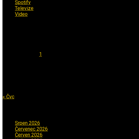
Spotify
(4)
Televize
(1)
Video
(53)
Kalendář
Srpen 2026
Po
Út
St
Čt
Pá
So
Ne
1
2
3
4
5
6
7
8
9
10
11
12
13
14
15
16
17
18
19
20
21
22
23
24
25
26
27
28
29
30
31
« Čvc
Archiv příspěvků
Srpen 2026
(1)
Červenec 2026
(2)
Červen 2026
(3)