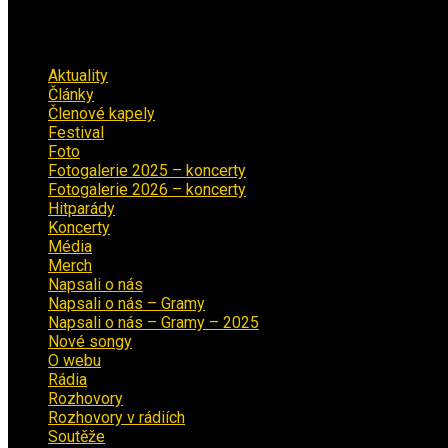
Rubriky
Aktuality
(223)
Články
(12)
Členové kapely
(26)
Festival
(18)
Foto
(29)
Fotogalerie 2025 – koncerty
(13)
Fotogalerie 2026 – koncerty
(2)
Hitparády
(16)
Koncerty
(70)
Média
(139)
Merch
(2)
Napsali o nás
(9)
Napsali o nás – Gramy
(3)
Napsali o nás – Gramy – 2025
(15)
Nové songy
(22)
O webu
(5)
Rádia
(40)
Rozhovory
(1)
Rozhovory v rádiích
(11)
Soutěže
(7)