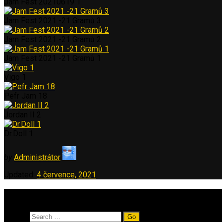
Jam Fest 20210619 1
Jam Fest 2021 -21 Gramů 3
Jam Fest 2021 -21 Gramů 2
Jam Fest 2021 -21 Gramů 1
Vigo 1
Pefr Jam 18
Jordan II 2
Dr.Doll 1
by
Administrátor
Updated:
4 července, 2021
Vyhledávání
Search