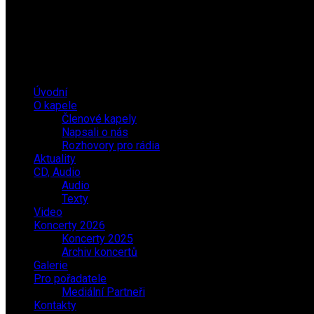
Úvodní
O kapele
Členové kapely
Napsali o nás
Rozhovory pro rádia
Aktuality
CD, Audio
Audio
Texty
Video
Koncerty 2026
Koncerty 2025
Archiv koncertů
Galerie
Pro pořadatele
Mediální Partneři
Kontakty