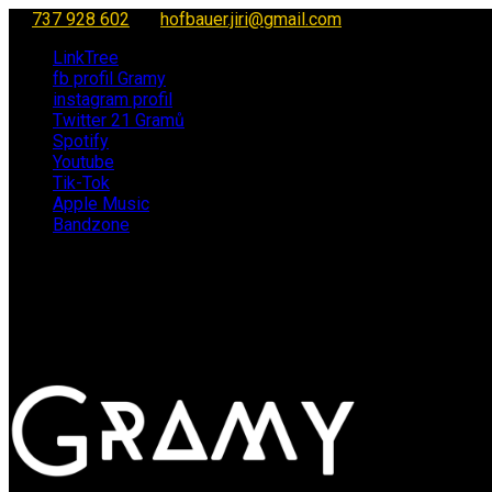
737 928 602
hofbauer.jiri@gmail.com
LinkTree
fb profil Gramy
instagram profil
Twitter 21 Gramů
Spotify
Youtube
Tik-Tok
Apple Music
Bandzone