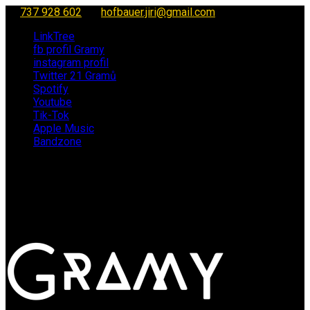
737 928 602
hofbauer.jiri@gmail.com
LinkTree
fb profil Gramy
instagram profil
Twitter 21 Gramů
Spotify
Youtube
Tik-Tok
Apple Music
Bandzone