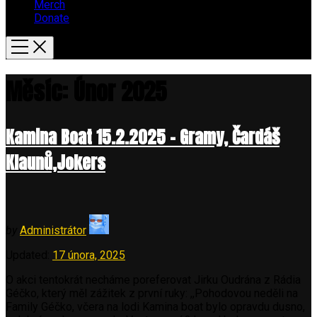
Merch
Donate
Měsíc:
Únor 2025
Kamina Boat 15.2.2025 – Gramy, Čardáš
Klaunů,Jokers
by
Administrátor
Updated:
17 února, 2025
O akci tentokrát necháme poreferovat Jirku Oudrána z Rádia
Géčko, který měl zážitek z první ruky: ,,Pohodovou neděli na
Family Géčko, včera na lodi Kamina boat bylo opravdu dusno,