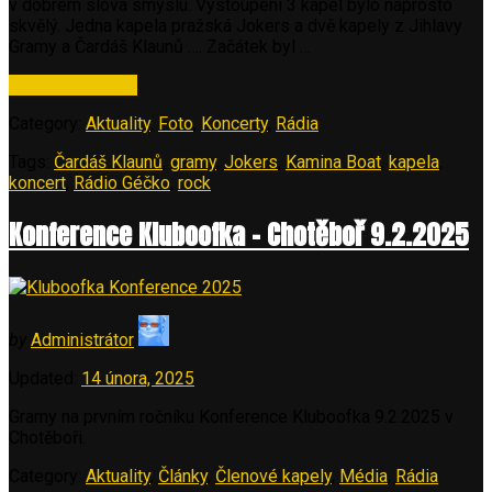
v dobrém slova smyslu. Vystoupení 3 kapel bylo naprosto
skvělý. Jedna kapela pražská Jokers a dvě kapely z Jihlavy
Gramy a Čardáš Klaunů …. Začátek byl …
„Kamina
Continue reading
Boat
Category:
Aktuality
,
Foto
,
Koncerty
,
Rádia
15.2.2025
–
Tags:
Čardáš Klaunů
,
gramy
,
Jokers
,
Kamina Boat
,
kapela
,
Gramy,
koncert
,
Rádio Géčko
,
rock
Čardáš
Klaunů,Jokers“
Konference Kluboofka – Chotěboř 9.2.2025
by
Administrátor
Updated:
14 února, 2025
Gramy na prvním ročníku Konference Kluboofka 9.2.2025 v
Chotěboři.
Category:
Aktuality
,
Články
,
Členové kapely
,
Média
,
Rádia