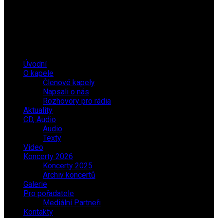
Úvodní
O kapele
Členové kapely
Napsali o nás
Rozhovory pro rádia
Aktuality
CD, Audio
Audio
Texty
Video
Koncerty 2026
Koncerty 2025
Archiv koncertů
Galerie
Pro pořadatele
Mediální Partneři
Kontakty