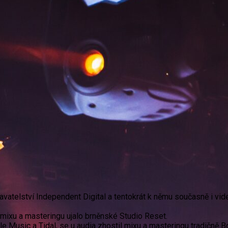
ydavatelství Independent Digital a tentokrát k němu současně i vid
e mixu a masteringu ujalo brněnské Studio Reset.
e Music a Tidal, se u audia zhostil mixu a masteringu tradičně Bo