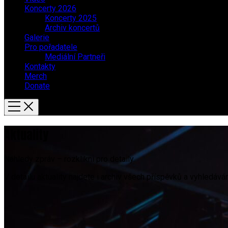
Koncerty 2026
Koncerty 2025
Archiv koncertů
Galerie
Pro pořadatele
Mediální Partneři
Kontakty
Merch
Donate
Aktuality
Náhledy zpráv – rozklikni pro detaily.
V detailu aktuality najdete i archiv všech příspěvků a vyhledává