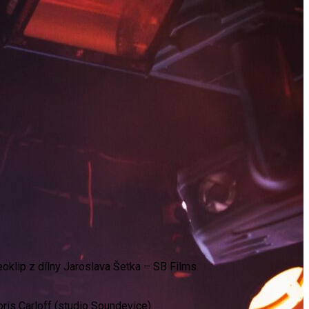
eoklip z dílny Jaroslava Šetka – SB Films.
ris Carloff (studio Soundevice).