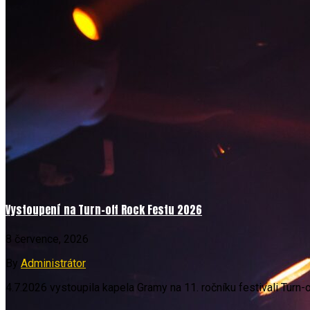
Vystoupení na Turn-off Rock Festu 2026
8 července, 2026
By
Administrátor
4.7.2026 vystoupila kapela Gramy na 11. ročníku festivali Turn-