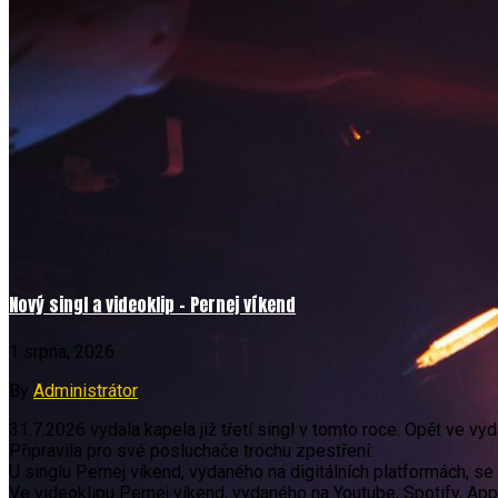
Nový singl a videoklip – Pernej víkend
1 srpna, 2026
By
Administrátor
31.7.2026 vydala kapela již třetí singl v tomto roce. Opět ve v
Připravila pro své posluchače trochu zpestření:
U singlu Pernej víkend, vydaného na digitálních platformách, s
Ve videoklipu Pernej víkend, vydaného na Youtube, Spotify, Appl