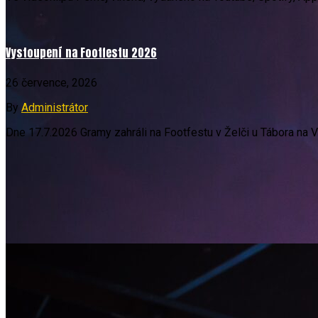
Vystoupení na Footfestu 2026
26 července, 2026
By
Administrátor
Dne 17.7.2026 Gramy zahráli na Footfestu v Želči u Tábora na V