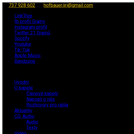
737 928 602
hofbauer.jiri@gmail.com
LinkTree
fb profil Gramy
instagram profil
Twitter 21 Gramů
Spotify
Youtube
Tik-Tok
Apple Music
Bandzone
Úvodní
O kapele
Členové kapely
Napsali o nás
Rozhovory pro rádia
Aktuality
CD, Audio
Audio
Texty
Video