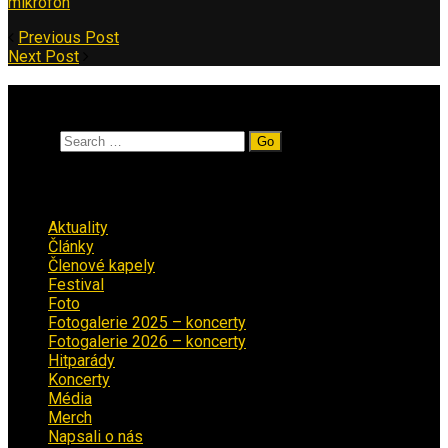
mikrofon
Previous Post
Next Post
Vyhledávání
Search
Rubriky
Aktuality
(223)
Články
(12)
Členové kapely
(26)
Festival
(18)
Foto
(29)
Fotogalerie 2025 – koncerty
(13)
Fotogalerie 2026 – koncerty
(2)
Hitparády
(16)
Koncerty
(70)
Média
(139)
Merch
(2)
Napsali o nás
(9)