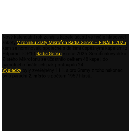
Nový kalendářní rok zahájila kapela účastí ve finále hlasovací
ankety
V. ročníku Zlatý Mikrofon Rádia Géčko – FINÁLE 2025
,
kam se nominovala společně s dalšími úspěšnými kapelami z
Hitparád TOP10
Rádia Géčko
v roce 2025. Semifinálových kol
Zlatého Mikrofonu se účastnilo celkem 48 kapel, do
samotného finále jich pak postoupilo 24.
Výsledky
byly zveřejněny 11.1. a pro Gramy z toho nakonec
bylo parádní
2. místo
s počtem 1957 hlasů..