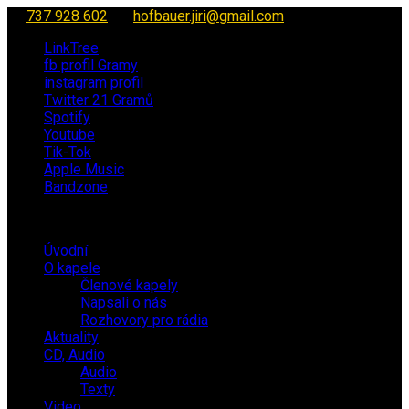
737 928 602
hofbauer.jiri@gmail.com
LinkTree
fb profil Gramy
instagram profil
Twitter 21 Gramů
Spotify
Youtube
Tik-Tok
Apple Music
Bandzone
Úvodní
O kapele
Členové kapely
Napsali o nás
Rozhovory pro rádia
Aktuality
CD, Audio
Audio
Texty
Video