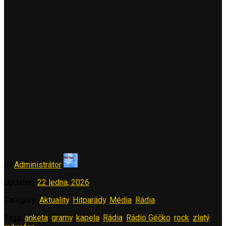
by
Administrátor
Updated:
22 ledna, 2026
Category:
Aktuality
,
Hitparády
,
Média
,
Rádia
Tags:
anketa
,
gramy
,
kapela
,
Rádia
,
Rádio Géčko
,
rock
,
zlatý