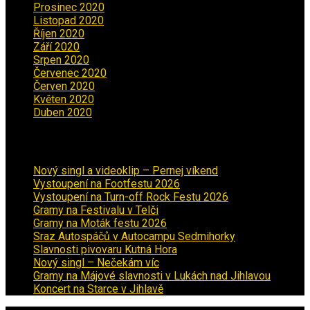
Prosinec 2020
(3)
Listopad 2020
(1)
Říjen 2020
(2)
Září 2020
(5)
Srpen 2020
(2)
Červenec 2020
(5)
Červen 2020
(6)
Květen 2020
(5)
Duben 2020
(3)
Aktuality
Nový singl a videoklip – Pernej víkend
Vystoupení na Footfestu 2026
Vystoupení na Turn-off Rock Festu 2026
Gramy na Festivalu v Telči
Gramy na Moták festu 2026
Sraz Autospáčů v Autocampu Sedmihorky
Slavnosti pivovaru Kutná Hora
Nový singl – Nečekám víc
Gramy na Májové slavnosti v Lukách nad Jihlavou
Koncert na Starce v Jihlavě