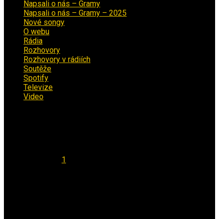
Napsali o nás – Gramy
(3)
Napsali o nás – Gramy – 2025
(15)
Nové songy
(22)
O webu
(5)
Rádia
(40)
Rozhovory
(1)
Rozhovory v rádiích
(11)
Soutěže
(7)
Spotify
(4)
Televize
(1)
Video
(53)
Kalendář
Srpen 2026
Po
Út
St
Čt
Pá
So
Ne
1
2
3
4
5
6
7
8
9
10
11
12
13
14
15
16
17
18
19
20
21
22
23
24
25
26
27
28
29
30
31