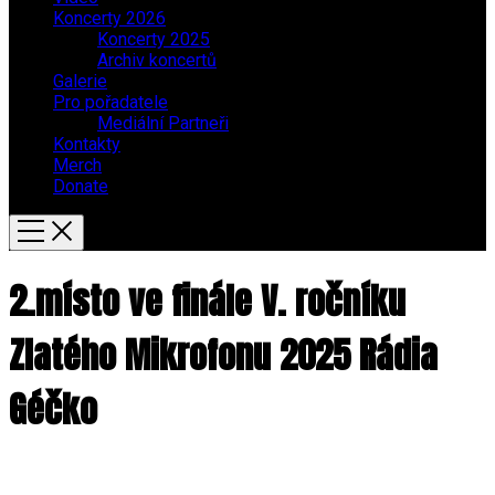
Koncerty 2026
Koncerty 2025
Archiv koncertů
Galerie
Pro pořadatele
Mediální Partneři
Kontakty
Merch
Donate
2.místo ve finále V. ročníku
Zlatého Mikrofonu 2025 Rádia
Géčko