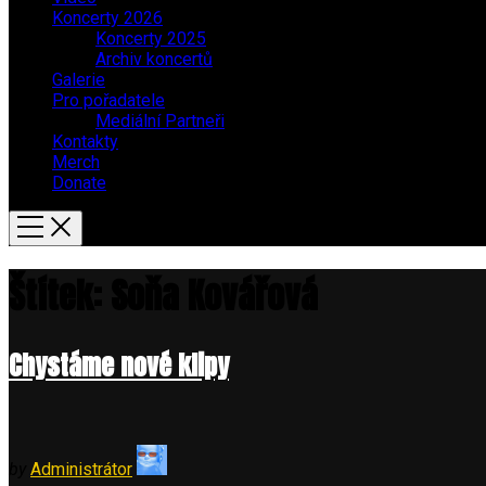
Koncerty 2026
Koncerty 2025
Archiv koncertů
Galerie
Pro pořadatele
Mediální Partneři
Kontakty
Merch
Donate
Štítek:
Soňa Kovářová
Chystáme nové klipy
by
Administrátor