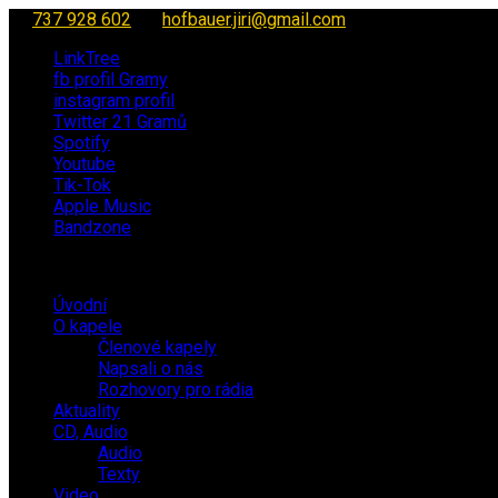
737 928 602
hofbauer.jiri@gmail.com
LinkTree
fb profil Gramy
instagram profil
Twitter 21 Gramů
Spotify
Youtube
Tik-Tok
Apple Music
Bandzone
Úvodní
O kapele
Členové kapely
Napsali o nás
Rozhovory pro rádia
Aktuality
CD, Audio
Audio
Texty
Video