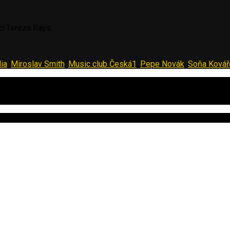
cí Tereza Rays.
ia
,
Miroslav Smith
,
Music club Česká1
,
Pepe Novák
,
Soňa Kovář