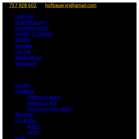
737 928 602
hofbauer.jiri@gmail.com
LinkTree
fb profil Gramy
instagram profil
Twitter 21 Gramů
Spotify
Youtube
Tik-Tok
Apple Music
Bandzone
Úvodní
O kapele
Členové kapely
Napsali o nás
Rozhovory pro rádia
Aktuality
CD, Audio
Audio
Texty
Video