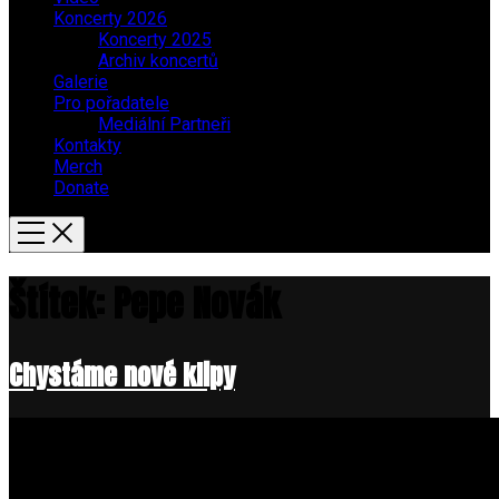
Koncerty 2026
Koncerty 2025
Archiv koncertů
Galerie
Pro pořadatele
Mediální Partneři
Kontakty
Merch
Donate
Štítek:
Pepe Novák
Chystáme nové klipy