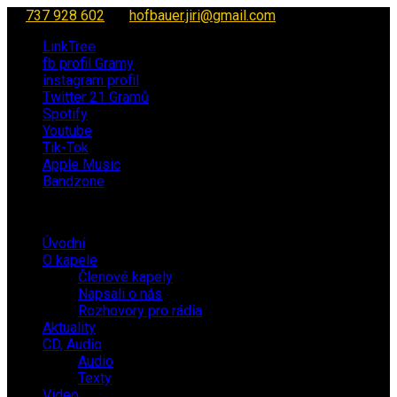
737 928 602
hofbauer.jiri@gmail.com
LinkTree
fb profil Gramy
instagram profil
Twitter 21 Gramů
Spotify
Youtube
Tik-Tok
Apple Music
Bandzone
Úvodní
O kapele
Členové kapely
Napsali o nás
Rozhovory pro rádia
Aktuality
CD, Audio
Audio
Texty
Video