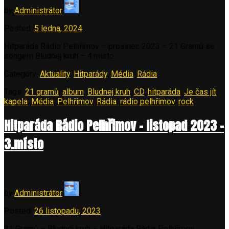
by
Administrátor
Posted:
5 ledna, 2024
Hitparáda Rádio Pelhřimov – prosinec 2023 – 21 Gramů se
songem Bludnej kruh – 4.místo.
Category:
Aktuality
,
Hitparády
,
Média
,
Rádia
Tags:
21 gramů
,
album
,
Bludnej kruh
,
CD
,
hitparáda
,
Je čas jít
,
kapela
,
Média
,
Pelhřimov
,
Rádia
,
rádio pelhřimov
,
rock
Hitparáda Rádio Pelhřimov – listopad 2023 –
3.místo
by
Administrátor
Posted:
26 listopadu, 2023
21 Gramů – Bludnej kruh – Hitparáda Rádia Pelhřimov.