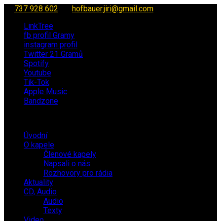
737 928 602
hofbauer.jiri@gmail.com
LinkTree
fb profil Gramy
instagram profil
Twitter 21 Gramů
Spotify
Youtube
Tik-Tok
Apple Music
Bandzone
Úvodní
O kapele
Členové kapely
Napsali o nás
Rozhovory pro rádia
Aktuality
CD, Audio
Audio
Texty
Video