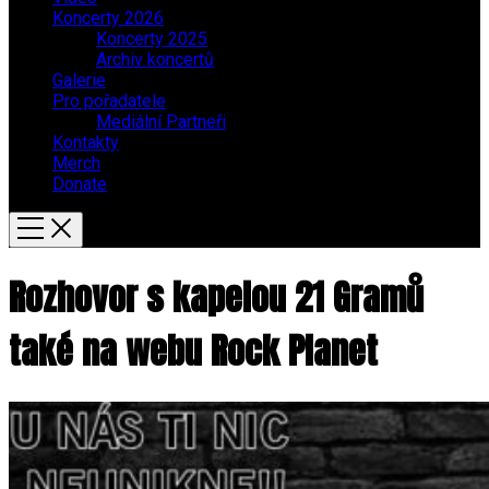
Koncerty 2026
Koncerty 2025
Archiv koncertů
Galerie
Pro pořadatele
Mediální Partneři
Kontakty
Merch
Donate
Rozhovor s kapelou 21 Gramů
také na webu Rock Planet