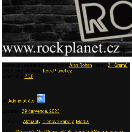
Rozhovor, ve kterém vyzpovídal
Alan Rohan
kapelu
21 Gramů
,
vyšel také na webu
RockPlanet.cz
.
K přečtení
ZDE
.
by
Administrátor
Updated:
29 července, 2023
Category:
Aktuality
,
Členové kapely
,
Média
Tags:
21 gramů
,
Alan Rohan
,
články
,
kapela
,
Média
,
napsali o