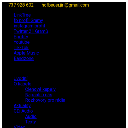
737 928 602
hofbauer.jiri@gmail.com
LinkTree
fb profil Gramy
instagram profil
Twitter 21 Gramů
Spotify
Youtube
Tik-Tok
Apple Music
Bandzone
Úvodní
O kapele
Členové kapely
Napsali o nás
Rozhovory pro rádia
Aktuality
CD, Audio
Audio
Texty
Video