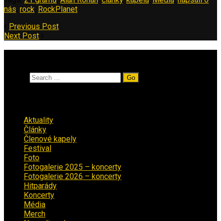
nás
,
rock
,
RockPlanet
Previous Post
Next Post
Vyhledávání
Search
Rubriky
Aktuality
(223)
Články
(12)
Členové kapely
(26)
Festival
(18)
Foto
(29)
Fotogalerie 2025 – koncerty
(13)
Fotogalerie 2026 – koncerty
(2)
Hitparády
(16)
Koncerty
(70)
Média
(139)
Merch
(2)