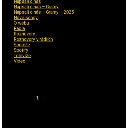
Napsali o nás
(9)
Napsali o nás – Gramy
(3)
Napsali o nás – Gramy – 2025
(15)
Nové songy
(22)
O webu
(5)
Rádia
(40)
Rozhovory
(1)
Rozhovory v rádiích
(11)
Soutěže
(7)
Spotify
(4)
Televize
(1)
Video
(53)
Kalendář
Srpen 2026
Po
Út
St
Čt
Pá
So
Ne
1
2
3
4
5
6
7
8
9
10
11
12
13
14
15
16
17
18
19
20
21
22
23
24
25
26
27
28
29
30