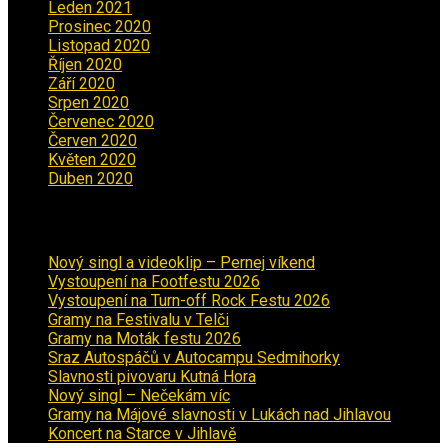
Leden 2021
(5)
Prosinec 2020
(3)
Listopad 2020
(1)
Říjen 2020
(2)
Září 2020
(5)
Srpen 2020
(2)
Červenec 2020
(5)
Červen 2020
(6)
Květen 2020
(5)
Duben 2020
(3)
Aktuality
Nový singl a videoklip – Pernej víkend
Vystoupení na Footfestu 2026
Vystoupení na Turn-off Rock Festu 2026
Gramy na Festivalu v Telči
Gramy na Moták festu 2026
Sraz Autospáčů v Autocampu Sedmihorky
Slavnosti pivovaru Kutná Hora
Nový singl – Nečekám víc
Gramy na Májové slavnosti v Lukách nad Jihlavou
Koncert na Starce v Jihlavě