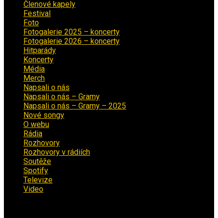
Členové kapely
(26)
Festival
(18)
Foto
(29)
Fotogalerie 2025 – koncerty
(13)
Fotogalerie 2026 – koncerty
(2)
Hitparády
(16)
Koncerty
(70)
Média
(139)
Merch
(2)
Napsali o nás
(9)
Napsali o nás – Gramy
(3)
Napsali o nás – Gramy – 2025
(15)
Nové songy
(22)
O webu
(5)
Rádia
(40)
Rozhovory
(1)
Rozhovory v rádiích
(11)
Soutěže
(7)
Spotify
(4)
Televize
(1)
Video
(53)
Kalendář