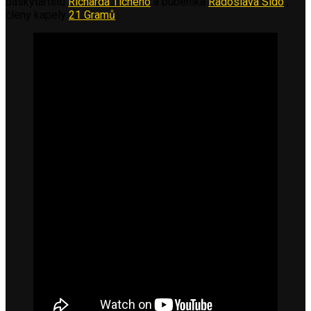
baskytaristu
Richarda Tichého
a bubeníka
Radoslava Sido
,
členy kapely
21 Gramů
.