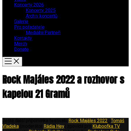
Koncerty 2026
Koncerty 2025
Archiv koncertů
Galerie
Pro pořadatele
Mediální Partneři
Kontakty
Merch
Donate
Rock Majáles 2022 a rozhovor s
kapelou 21 Gramů
Ještě další připomínka festivalu
Rock Majáles 2022
.
Tomáš
Vladeka
(moderátor
Rádia Hey
) zpovídá pro
Kluboofka TV