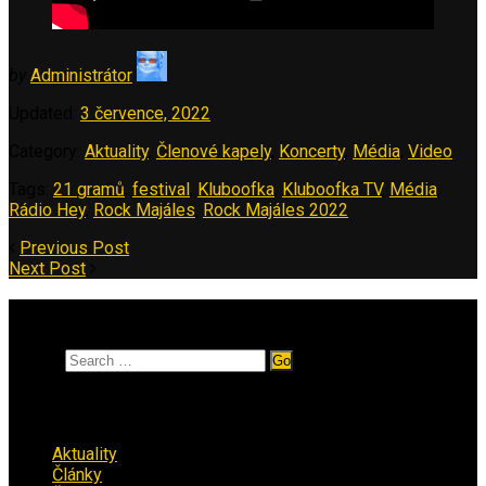
by
Administrátor
Updated:
3 července, 2022
Category:
Aktuality
,
Členové kapely
,
Koncerty
,
Média
,
Video
Tags:
21 gramů
,
festival
,
Kluboofka
,
Kluboofka TV
,
Média
,
Rádio Hey
,
Rock Majáles
,
Rock Majáles 2022
Previous Post
Next Post
Vyhledávání
Search
Rubriky
Aktuality
(223)
Články
(12)