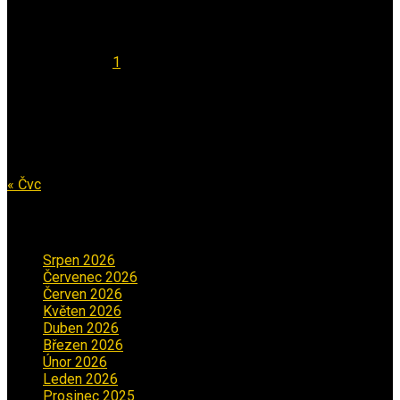
Srpen 2026
Po
Út
St
Čt
Pá
So
Ne
1
2
3
4
5
6
7
8
9
10
11
12
13
14
15
16
17
18
19
20
21
22
23
24
25
26
27
28
29
30
31
« Čvc
Archiv příspěvků
Srpen 2026
(1)
Červenec 2026
(2)
Červen 2026
(3)
Květen 2026
(3)
Duben 2026
(2)
Březen 2026
(5)
Únor 2026
(6)
Leden 2026
(2)
Prosinec 2025
(5)