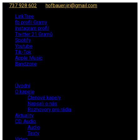
737 928 602
hofbauer.jiri@gmail.com
LinkTree
fb profil Gramy
instagram profil
Twitter 21 Gramů
Spotify
Youtube
Tik-Tok
Apple Music
Bandzone
Úvodní
O kapele
Členové kapely
Napsali o nás
Rozhovory pro rádia
Aktuality
CD, Audio
Audio
Texty
Video