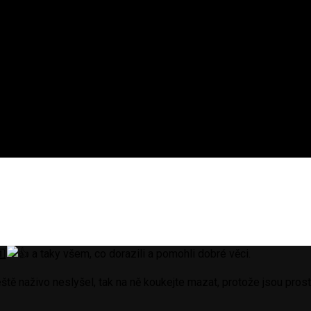
a taky všem, co dorazili a pomohli dobré věci.
 ještě naživo neslyšel, tak na ně koukejte mazat, protože jsou pro