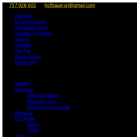
737 928 602
hofbauer.jiri@gmail.com
LinkTree
fb profil Gramy
instagram profil
Twitter 21 Gramů
Spotify
Youtube
Tik-Tok
Apple Music
Bandzone
Úvodní
O kapele
Členové kapely
Napsali o nás
Rozhovory pro rádia
Aktuality
CD, Audio
Audio
Texty
Video