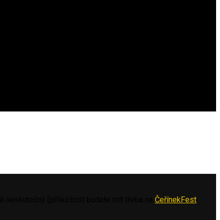
stě neskutečný (příležitost budete mít třeba na
ČeřínekFest