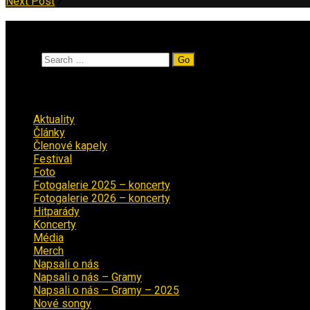
Next Post
Vyhledávání
Search
Rubriky
Aktuality
(223)
Články
(12)
Členové kapely
(26)
Festival
(18)
Foto
(29)
Fotogalerie 2025 – koncerty
(13)
Fotogalerie 2026 – koncerty
(2)
Hitparády
(16)
Koncerty
(70)
Média
(139)
Merch
(2)
Napsali o nás
(9)
Napsali o nás – Gramy
(3)
Napsali o nás – Gramy – 2025
(15)
Nové songy
(22)