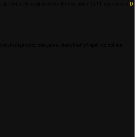
 ujít třeba 7.6. na jihlavským Amfíku,
nebo 15.11. zase tady v
D
skytnutí prostor, děkujeme všem, kteří přispěli do bohaté