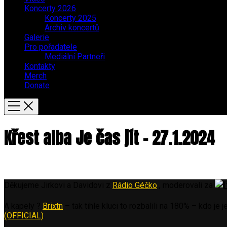
Koncerty 2026
Koncerty 2025
Archiv koncertů
Galerie
Pro pořadatele
Mediální Partneři
Kontakty
Merch
Donate
Křest alba Je čas jít – 27.1.2024
Děkujeme Jirkovi a Davidovi z
Rádio Géčko
, moderovali za
A kapely ?
Brixtn
– tak tihle kluci to rozbalili na 180% – kdo je
(OFFICIAL)
.