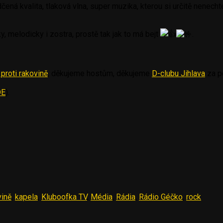
ná kvalita, tlaková vlna, super muzika, kterou si určitě nenechte
, melodicky i zostra, prostě tak jak to má bejt
.
proti rakovině
, děkujeme hostům, děkujeme
D-clubu Jihlava
za po
DE
).
vině
,
kapela
,
Kluboofka TV
,
Média
,
Rádia
,
Rádio Géčko
,
rock