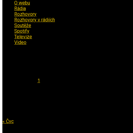
O webu
(5)
Rádia
(40)
Rozhovory
(1)
Rozhovory v rádiích
(11)
Soutěže
(7)
Spotify
(4)
Televize
(1)
Video
(53)
Kalendář
Srpen 2026
Po
Út
St
Čt
Pá
So
Ne
1
2
3
4
5
6
7
8
9
10
11
12
13
14
15
16
17
18
19
20
21
22
23
24
25
26
27
28
29
30
31
« Čvc