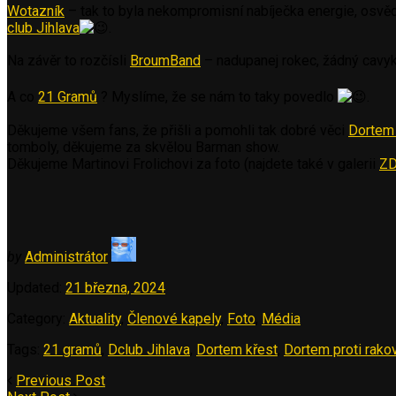
Wotazník
– tak to byla nekompromisní nabíječka energie, osvědče
club Jihlava
.
Na závěr to rozčísli
BroumBand
– nadupanej rokec, žádný cavyky
A co
21 Gramů
? Myslíme, že se nám to taky povedlo
.
Děkujeme všem fans, že přišli a pomohli tak dobré věci
Dortem 
tomboly, děkujeme za skvělou Barman show.
Děkujeme Martinovi Frolichovi za foto (najdete také v galerii
Z
by
Administrátor
Updated:
21 března, 2024
Category:
Aktuality
,
Členové kapely
,
Foto
,
Média
Tags:
21 gramů
,
Dclub Jihlava
,
Dortem křest
,
Dortem proti rako
Previous Post