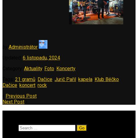
by
Administrátor
Updated:
6 listopadu, 2024
Category:
Aktuality
,
Foto
,
Koncerty
Tags:
21 gramů
,
Dačice
,
Jurič Pařil
,
kapela
,
Klub Béčko
Dačice
,
koncert
,
rock
Previous Post
Next Post
Vyhledávání
Search