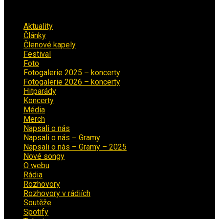
Rubriky
Aktuality
(223)
Články
(12)
Členové kapely
(26)
Festival
(18)
Foto
(29)
Fotogalerie 2025 – koncerty
(13)
Fotogalerie 2026 – koncerty
(2)
Hitparády
(16)
Koncerty
(70)
Média
(139)
Merch
(2)
Napsali o nás
(9)
Napsali o nás – Gramy
(3)
Napsali o nás – Gramy – 2025
(15)
Nové songy
(22)
O webu
(5)
Rádia
(40)
Rozhovory
(1)
Rozhovory v rádiích
(11)
Soutěže
(7)
Spotify
(4)