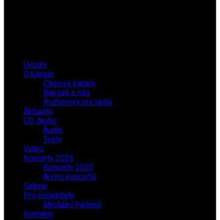
Úvodní
O kapele
Členové kapely
Napsali o nás
Rozhovory pro rádia
Aktuality
CD, Audio
Audio
Texty
Video
Koncerty 2026
Koncerty 2025
Archiv koncertů
Galerie
Pro pořadatele
Mediální Partneři
Kontakty