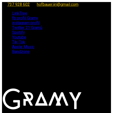
737 928 602
hofbauer.jiri@gmail.com
LinkTree
fb profil Gramy
instagram profil
Twitter 21 Gramů
Spotify
Youtube
Tik-Tok
Apple Music
Bandzone