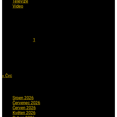
Televize
(1)
Video
(53)
Kalendář
Srpen 2026
Po
Út
St
Čt
Pá
So
Ne
1
2
3
4
5
6
7
8
9
10
11
12
13
14
15
16
17
18
19
20
21
22
23
24
25
26
27
28
29
30
31
« Čvc
Archiv příspěvků
Srpen 2026
(1)
Červenec 2026
(2)
Červen 2026
(3)
Květen 2026
(3)