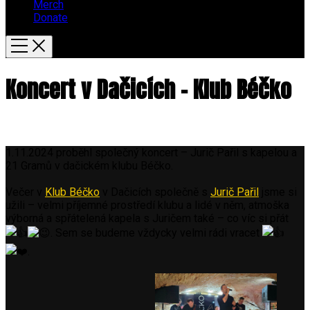
Merch
Donate
Koncert v Dačicích – Klub Béčko
1.11.2024 proběhl společný koncert – Jurič Pařil s kapelou a
21 Gramů v dačickém klubu Béčko.
Večer v
Klub Béčko
v Dačicích společně s
Jurič Pařil
jsme si
užili – velmi příjemné prostředí klubu a lidé v něm, atmoška
výborná a spřátelená kapela s Juričem také – co víc si přát
. Sem se budeme vždycky velmi rádi vracet
.