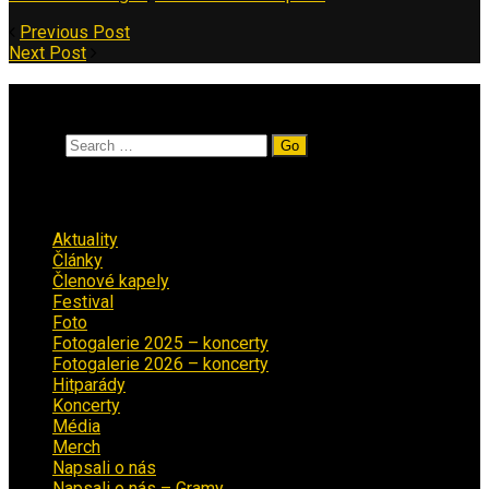
Previous Post
Next Post
Vyhledávání
Search
Rubriky
Aktuality
(223)
Články
(12)
Členové kapely
(26)
Festival
(18)
Foto
(29)
Fotogalerie 2025 – koncerty
(13)
Fotogalerie 2026 – koncerty
(2)
Hitparády
(16)
Koncerty
(70)
Média
(139)
Merch
(2)
Napsali o nás
(9)
Napsali o nás – Gramy
(3)