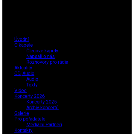
Úvodní
O kapele
Členové kapely
Napsali o nás
Rozhovory pro rádia
Aktuality
CD, Audio
Audio
Texty
Video
Koncerty 2026
Koncerty 2025
Archiv koncertů
Galerie
Pro pořadatele
Mediální Partneři
Kontakty