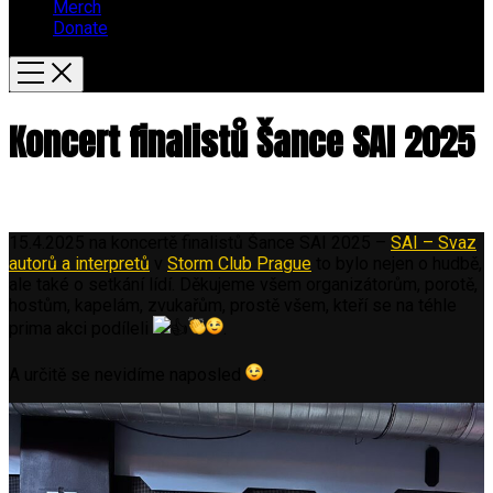
Merch
Donate
Koncert finalistů Šance SAI 2025
15.4.2025 na koncertě finalistů Šance SAI 2025 –
SAI – Svaz
autorů a interpretů
v
Storm Club Prague
to bylo nejen o hudbě,
ale také o setkání lídí. Děkujeme všem organizátorům, porotě,
hostům, kapelám, zvukařům, prostě všem, kteří se na téhle
prima akci podíleli
.
A určitě se nevidíme naposled
.