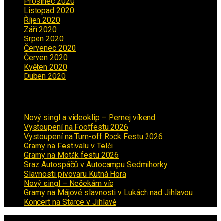
Prosinec 2020
(3)
Listopad 2020
(1)
Říjen 2020
(2)
Září 2020
(5)
Srpen 2020
(2)
Červenec 2020
(5)
Červen 2020
(6)
Květen 2020
(5)
Duben 2020
(3)
Aktuality
Nový singl a videoklip – Pernej víkend
Vystoupení na Footfestu 2026
Vystoupení na Turn-off Rock Festu 2026
Gramy na Festivalu v Telči
Gramy na Moták festu 2026
Sraz Autospáčů v Autocampu Sedmihorky
Slavnosti pivovaru Kutná Hora
Nový singl – Nečekám víc
Gramy na Májové slavnosti v Lukách nad Jihlavou
Koncert na Starce v Jihlavě
Copyright © 2026 · All Rights Reserved ·