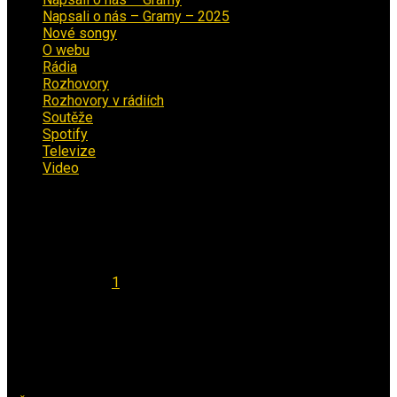
Napsali o nás – Gramy – 2025
(15)
Nové songy
(22)
O webu
(5)
Rádia
(40)
Rozhovory
(1)
Rozhovory v rádiích
(11)
Soutěže
(7)
Spotify
(4)
Televize
(1)
Video
(53)
Kalendář
Srpen 2026
Po
Út
St
Čt
Pá
So
Ne
1
2
3
4
5
6
7
8
9
10
11
12
13
14
15
16
17
18
19
20
21
22
23
24
25
26
27
28
29
30
31