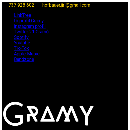
737 928 602
hofbauer.jiri@gmail.com
LinkTree
fb profil Gramy
instagram profil
Twitter 21 Gramů
Spotify
Youtube
Tik-Tok
Apple Music
Bandzone