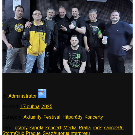
by
Administrátor
Posted:
17 dubna, 2025
Category:
Aktuality
,
Festival
,
Hitparády
,
Koncerty
Tags:
gramy
,
kapela
,
koncert
,
Média
,
Praha
,
rock
,
šanceSAI
,
StormClub Prague
,
SvazAutoruaInterpretu