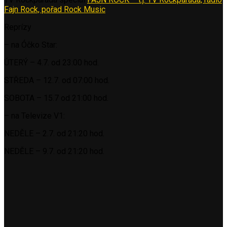
Fajn Rock, pořad Rock Music
Reprízy
– na Óčko Star:
ÚTERÝ – 4.7. od 23:00 hod.
STŘEDA – 12.7. od 07:00 hod.
SOBOTA – 15.7 od 21:00 hod.
– na Televize V1:
NEDĚLE – 2.7. od 21:20 hod.
NEDĚLE – 9.7. od 21:20 hod.