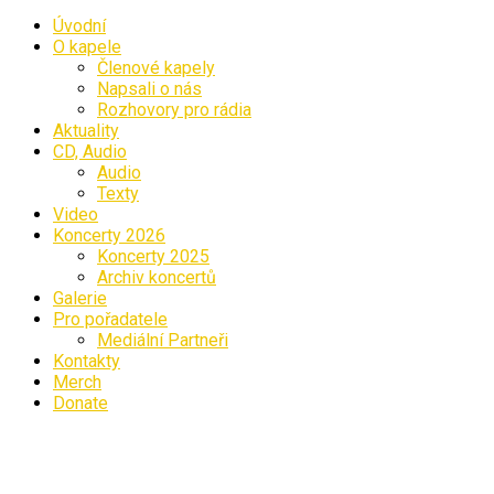
Úvodní
O kapele
Členové kapely
Napsali o nás
Rozhovory pro rádia
Aktuality
CD, Audio
Audio
Texty
Video
Koncerty 2026
Koncerty 2025
Archiv koncertů
Galerie
Pro pořadatele
Mediální Partneři
Kontakty
Merch
Donate