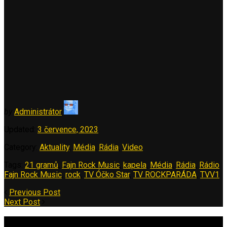
by
Administrátor
Updated:
3 července, 2023
Category:
Aktuality
,
Média
,
Rádia
,
Video
Tags:
21 gramů
,
Fajn Rock Music
,
kapela
,
Média
,
Rádia
,
Rádio
Fajn Rock Music
,
rock
,
TV Óčko Star
,
TV ROCKPARÁDA
,
TVV1
Previous Post
Next Post
Vyhledávání