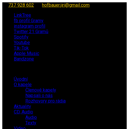
737 928 602
hofbauer.jiri@gmail.com
LinkTree
fb profil Gramy
instagram profil
Twitter 21 Gramů
Spotify
Youtube
Tik-Tok
Apple Music
Bandzone
Úvodní
O kapele
Členové kapely
Napsali o nás
Rozhovory pro rádia
Aktuality
CD, Audio
Audio
Texty
Video