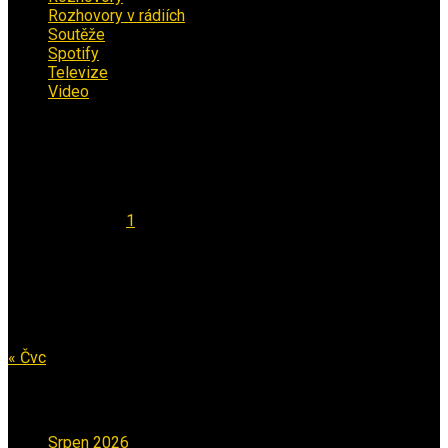
Rozhovory v rádiích
(11)
Soutěže
(7)
Spotify
(4)
Televize
(1)
Video
(53)
Kalendář
Srpen 2026
Po
Út
St
Čt
Pá
So
Ne
1
2
3
4
5
6
7
8
9
10
11
12
13
14
15
16
17
18
19
20
21
22
23
24
25
26
27
28
29
30
31
« Čvc
Archiv příspěvků
Srpen 2026
(1)