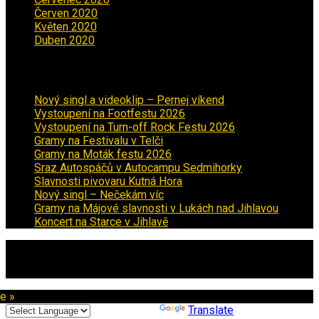
Červen 2020
(6)
Květen 2020
(5)
Duben 2020
(3)
Aktuality
Nový singl a videoklip – Pernej víkend
Vystoupení na Footfestu 2026
Vystoupení na Turn-off Rock Festu 2026
Gramy na Festivalu v Telči
Gramy na Moták festu 2026
Sraz Autospáčů v Autocampu Sedmihorky
Slavnosti pivovaru Kutná Hora
Nový singl – Nečekám víc
Gramy na Májové slavnosti v Lukách nad Jihlavou
Koncert na Starce v Jihlavě
Copyright © 2026 · All Rights Reserved ·
Created - Jiří Hofbauer
te »
Powered by
Translate