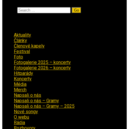
Search
Rubriky
Aktuality
(223)
Články
(12)
Členové kapely
(26)
Festival
(18)
Foto
(29)
Fotogalerie 2025 – koncerty
(13)
Fotogalerie 2026 – koncerty
(2)
Hitparády
(16)
Koncerty
(70)
Média
(139)
Merch
(2)
Napsali o nás
(9)
Napsali o nás – Gramy
(3)
Napsali o nás – Gramy – 2025
(15)
Nové songy
(22)
O webu
(5)
Rádia
(40)
Rozhovory
(1)