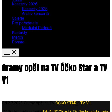
Koncerty 2026
Koncerty 2025
Archiv koncertů
Galerie
Pro pořadatele
Mediální Partneři
Kontakty
Merch
Donate
Gramy opět na TV Óčko Star a TV
V1
Od 2.7.2023 Gramy opět na TV
ÓČKO STAR
a
TV V1
.
TV Rockparáda speciál
FAJN ROCK – t.j. TV Rockparáda, rádio