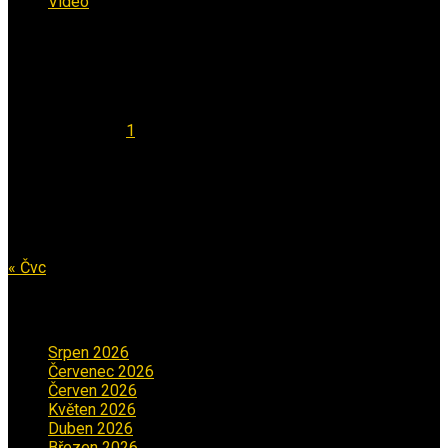
Video
(53)
Kalendář
Srpen 2026
Po
Út
St
Čt
Pá
So
Ne
1
2
3
4
5
6
7
8
9
10
11
12
13
14
15
16
17
18
19
20
21
22
23
24
25
26
27
28
29
30
31
« Čvc
Archiv příspěvků
Srpen 2026
(1)
Červenec 2026
(2)
Červen 2026
(3)
Květen 2026
(3)
Duben 2026
(2)
Březen 2026
(5)