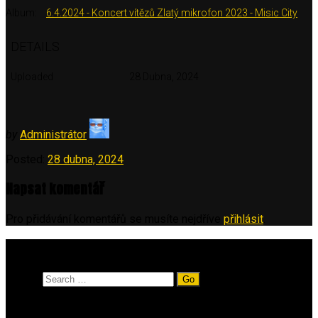
Album:
6.4.2024 - Koncert vítězů Zlatý mikrofon 2023 - Misic City
DETAILS
Uploaded
28 Dubna, 2024
by
Administrátor
Posted:
28 dubna, 2024
Napsat komentář
Pro přidávání komentářů se musíte nejdříve
přihlásit
.
Vyhledávání
Search
Rubriky