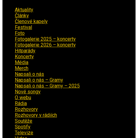
Aktuality
(223)
Články
(12)
Členové kapely
(26)
Festival
(18)
Foto
(29)
Fotogalerie 2025 – koncerty
(13)
Fotogalerie 2026 – koncerty
(2)
Hitparády
(16)
Koncerty
(70)
Média
(139)
Merch
(2)
Napsali o nás
(9)
Napsali o nás – Gramy
(3)
Napsali o nás – Gramy – 2025
(15)
Nové songy
(22)
O webu
(5)
Rádia
(40)
Rozhovory
(1)
Rozhovory v rádiích
(11)
Soutěže
(7)
Spotify
(4)
Televize
(1)