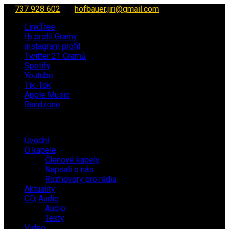
737 928 602
hofbauer.jiri@gmail.com
LinkTree
fb profil Gramy
instagram profil
Twitter 21 Gramů
Spotify
Youtube
Tik-Tok
Apple Music
Bandzone
Úvodní
O kapele
Členové kapely
Napsali o nás
Rozhovory pro rádia
Aktuality
CD, Audio
Audio
Texty
Video