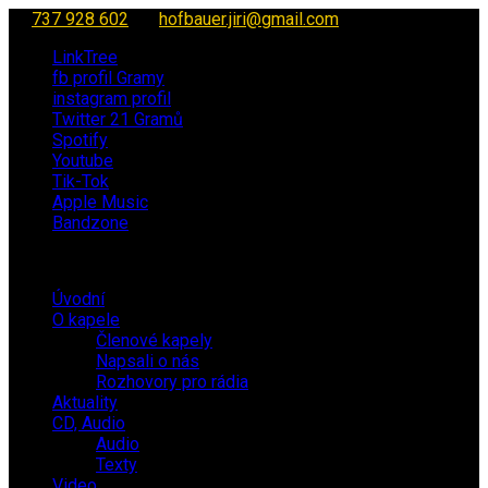
737 928 602
hofbauer.jiri@gmail.com
LinkTree
fb profil Gramy
instagram profil
Twitter 21 Gramů
Spotify
Youtube
Tik-Tok
Apple Music
Bandzone
Úvodní
O kapele
Členové kapely
Napsali o nás
Rozhovory pro rádia
Aktuality
CD, Audio
Audio
Texty
Video