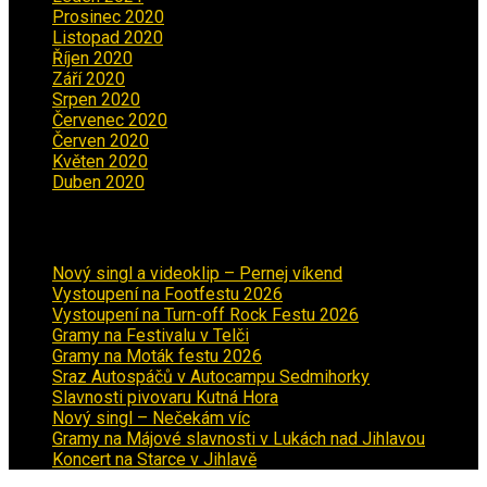
Prosinec 2020
(3)
Listopad 2020
(1)
Říjen 2020
(2)
Září 2020
(5)
Srpen 2020
(2)
Červenec 2020
(5)
Červen 2020
(6)
Květen 2020
(5)
Duben 2020
(3)
Aktuality
Nový singl a videoklip – Pernej víkend
Vystoupení na Footfestu 2026
Vystoupení na Turn-off Rock Festu 2026
Gramy na Festivalu v Telči
Gramy na Moták festu 2026
Sraz Autospáčů v Autocampu Sedmihorky
Slavnosti pivovaru Kutná Hora
Nový singl – Nečekám víc
Gramy na Májové slavnosti v Lukách nad Jihlavou
Koncert na Starce v Jihlavě