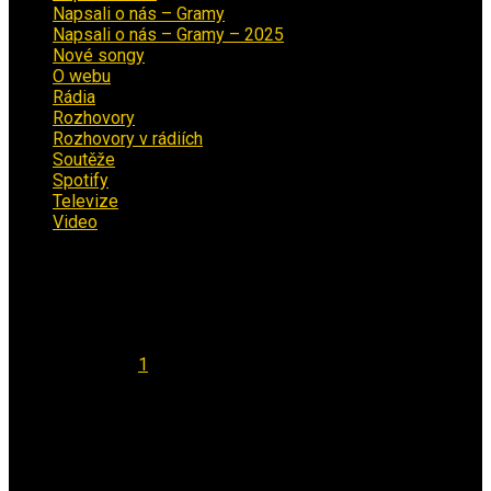
Napsali o nás – Gramy
(3)
Napsali o nás – Gramy – 2025
(15)
Nové songy
(22)
O webu
(5)
Rádia
(40)
Rozhovory
(1)
Rozhovory v rádiích
(11)
Soutěže
(7)
Spotify
(4)
Televize
(1)
Video
(53)
Kalendář
Srpen 2026
Po
Út
St
Čt
Pá
So
Ne
1
2
3
4
5
6
7
8
9
10
11
12
13
14
15
16
17
18
19
20
21
22
23
24
25
26
27
28
29
30
31