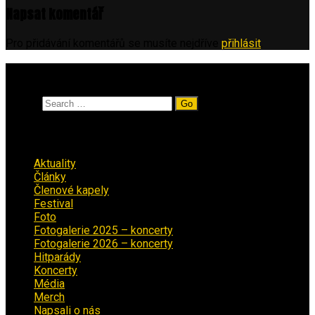
Napsat komentář
Pro přidávání komentářů se musíte nejdříve
přihlásit
.
Vyhledávání
Search
Rubriky
Aktuality
(223)
Články
(12)
Členové kapely
(26)
Festival
(18)
Foto
(29)
Fotogalerie 2025 – koncerty
(13)
Fotogalerie 2026 – koncerty
(2)
Hitparády
(16)
Koncerty
(70)
Média
(139)
Merch
(2)
Napsali o nás
(9)