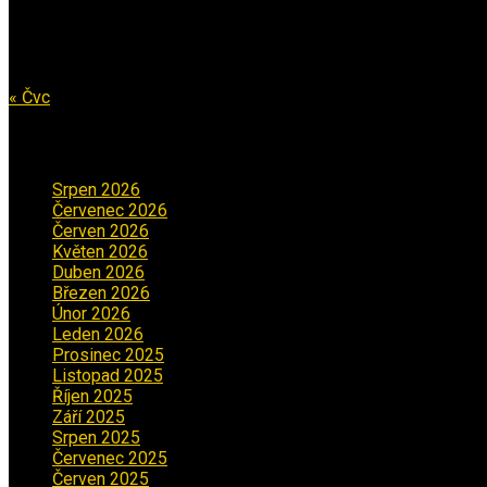
17
18
19
20
21
22
23
24
25
26
27
28
29
30
31
« Čvc
Archiv příspěvků
Srpen 2026
(1)
Červenec 2026
(2)
Červen 2026
(3)
Květen 2026
(3)
Duben 2026
(2)
Březen 2026
(5)
Únor 2026
(6)
Leden 2026
(2)
Prosinec 2025
(5)
Listopad 2025
(5)
Říjen 2025
(2)
Září 2025
(2)
Srpen 2025
(5)
Červenec 2025
(30)
Červen 2025
(3)