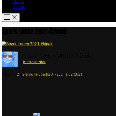
Merch
Donate
Spark Leden 2021-článek
Spark Leden 2021-Článek
Administrátor
Album:
21 Gramů ve Sparku 01/2021 a 02/2021