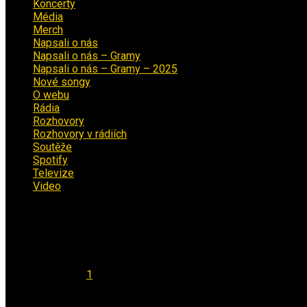
Koncerty
(70)
Média
(139)
Merch
(2)
Napsali o nás
(9)
Napsali o nás – Gramy
(3)
Napsali o nás – Gramy – 2025
(15)
Nové songy
(22)
O webu
(5)
Rádia
(40)
Rozhovory
(1)
Rozhovory v rádiích
(11)
Soutěže
(7)
Spotify
(4)
Televize
(1)
Video
(53)
Kalendář
Srpen 2026
Po
Út
St
Čt
Pá
So
Ne
1
2
3
4
5
6
7
8
9
10
11
12
13
14
15
16