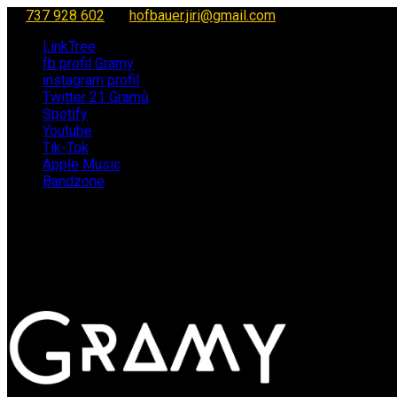
737 928 602
hofbauer.jiri@gmail.com
LinkTree
fb profil Gramy
instagram profil
Twitter 21 Gramů
Spotify
Youtube
Tik-Tok
Apple Music
Bandzone