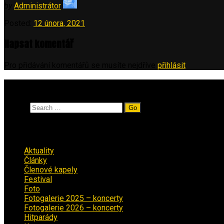
by
Administrátor
Posted:
12 února, 2021
Napsat komentář
Pro přidávání komentářů se musíte nejdříve
přihlásit
.
Vyhledávání
Search
Rubriky
Aktuality
(223)
Články
(12)
Členové kapely
(26)
Festival
(18)
Foto
(29)
Fotogalerie 2025 – koncerty
(13)
Fotogalerie 2026 – koncerty
(2)
Hitparády
(16)