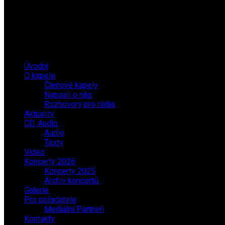
Úvodní
O kapele
Členové kapely
Napsali o nás
Rozhovory pro rádia
Aktuality
CD, Audio
Audio
Texty
Video
Koncerty 2026
Koncerty 2025
Archiv koncertů
Galerie
Pro pořadatele
Mediální Partneři
Kontakty