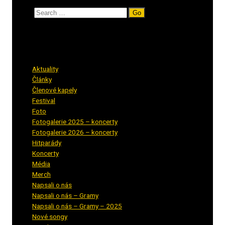
Search
Rubriky
Aktuality
(223)
Články
(12)
Členové kapely
(26)
Festival
(18)
Foto
(29)
Fotogalerie 2025 – koncerty
(13)
Fotogalerie 2026 – koncerty
(2)
Hitparády
(16)
Koncerty
(70)
Média
(139)
Merch
(2)
Napsali o nás
(9)
Napsali o nás – Gramy
(3)
Napsali o nás – Gramy – 2025
(15)
Nové songy
(22)