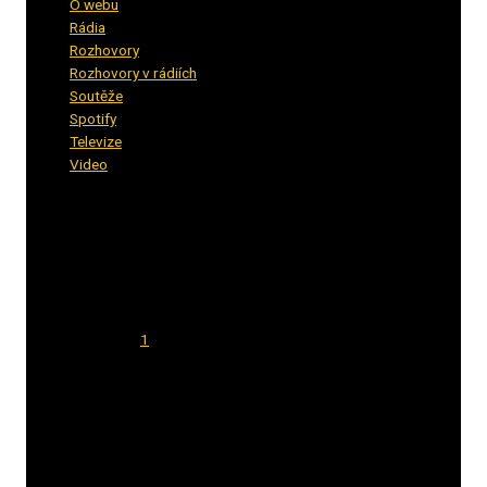
O webu
(5)
Rádia
(40)
Rozhovory
(1)
Rozhovory v rádiích
(11)
Soutěže
(7)
Spotify
(4)
Televize
(1)
Video
(53)
Kalendář
Srpen 2026
Po
Út
St
Čt
Pá
So
Ne
1
2
3
4
5
6
7
8
9
10
11
12
13
14
15
16
17
18
19
20
21
22
23
24
25
26
27
28
29
30
31