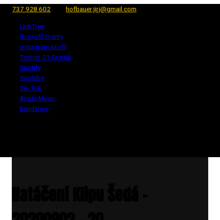
737 928 602
hofbauer.jiri@gmail.com
LinkTree
fb profil Gramy
instagram profil
Twitter 21 Gramů
Spotify
Youtube
Tik-Tok
Apple Music
Bandzone
Natáčení Klipu Šedá –
20200902 – 20