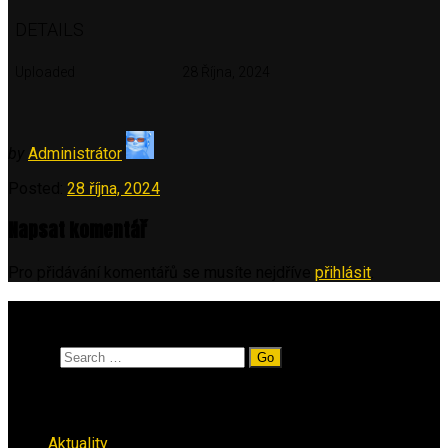
DETAILS
Uploaded
28 Října, 2024
by
Administrátor
Posted:
28 října, 2024
Napsat komentář
Pro přidávání komentářů se musíte nejdříve
přihlásit
.
Vyhledávání
Search
Rubriky
Aktuality
(223)