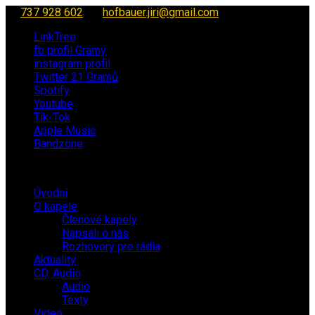
737 928 602
hofbauer.jiri@gmail.com
LinkTree
fb profil Gramy
instagram profil
Twitter 21 Gramů
Spotify
Youtube
Tik-Tok
Apple Music
Bandzone
Úvodní
O kapele
Členové kapely
Napsali o nás
Rozhovory pro rádia
Aktuality
CD, Audio
Audio
Texty
Video