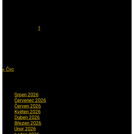
Kalendář
Srpen 2026
Po
Út
St
Čt
Pá
So
Ne
1
2
3
4
5
6
7
8
9
10
11
12
13
14
15
16
17
18
19
20
21
22
23
24
25
26
27
28
29
30
31
« Čvc
Archiv příspěvků
Srpen 2026
(1)
Červenec 2026
(2)
Červen 2026
(3)
Květen 2026
(3)
Duben 2026
(2)
Březen 2026
(5)
Únor 2026
(6)