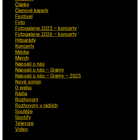
Články
(12)
Členové kapely
(26)
Festival
(18)
Foto
(29)
Fotogalerie 2025 – koncerty
(13)
Fotogalerie 2026 – koncerty
(2)
Hitparády
(16)
Koncerty
(70)
Média
(139)
Merch
(2)
Napsali o nás
(9)
Napsali o nás – Gramy
(3)
Napsali o nás – Gramy – 2025
(15)
Nové songy
(22)
O webu
(5)
Rádia
(40)
Rozhovory
(1)
Rozhovory v rádiích
(11)
Soutěže
(7)
Spotify
(4)
Televize
(1)
Video
(53)