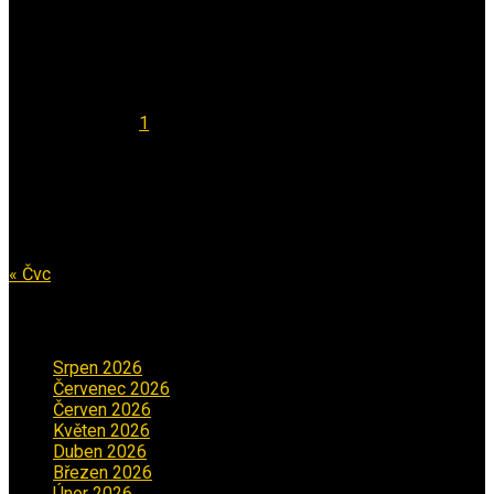
Kalendář
Srpen 2026
Po
Út
St
Čt
Pá
So
Ne
1
2
3
4
5
6
7
8
9
10
11
12
13
14
15
16
17
18
19
20
21
22
23
24
25
26
27
28
29
30
31
« Čvc
Archiv příspěvků
Srpen 2026
(1)
Červenec 2026
(2)
Červen 2026
(3)
Květen 2026
(3)
Duben 2026
(2)
Březen 2026
(5)
Únor 2026
(6)