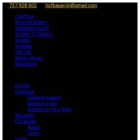
737 928 602
hofbauer.jiri@gmail.com
LinkTree
fb profil Gramy
instagram profil
Twitter 21 Gramů
Spotify
Youtube
Tik-Tok
Apple Music
Bandzone
Úvodní
O kapele
Členové kapely
Napsali o nás
Rozhovory pro rádia
Aktuality
CD, Audio
Audio
Texty
Video