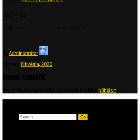
DETAILS
Uploaded
8 Května, 2020
by
Administrátor
Posted:
8 května, 2020
Napsat komentář
Pro přidávání komentářů se musíte nejdříve
přihlásit
.
Vyhledávání
Search
Rubriky