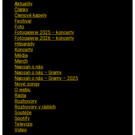
Aktuality
(223)
Články
(12)
Členové kapely
(26)
Festival
(18)
Foto
(29)
Fotogalerie 2025 – koncerty
(13)
Fotogalerie 2026 – koncerty
(2)
Hitparády
(16)
Koncerty
(70)
Média
(139)
Merch
(2)
Napsali o nás
(9)
Napsali o nás – Gramy
(3)
Napsali o nás – Gramy – 2025
(15)
Nové songy
(22)
O webu
(5)
Rádia
(40)
Rozhovory
(1)
Rozhovory v rádiích
(11)
Soutěže
(7)
Spotify
(4)
Televize
(1)
Video
(53)