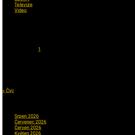
Televize
(1)
Video
(53)
Kalendář
Srpen 2026
Po
Út
St
Čt
Pá
So
Ne
1
2
3
4
5
6
7
8
9
10
11
12
13
14
15
16
17
18
19
20
21
22
23
24
25
26
27
28
29
30
31
« Čvc
Archiv příspěvků
Srpen 2026
(1)
Červenec 2026
(2)
Červen 2026
(3)
Květen 2026
(3)