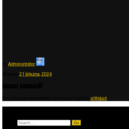
by
Administrátor
Posted:
21 března, 2024
Napsat komentář
Pro přidávání komentářů se musíte nejdříve
přihlásit
.
Vyhledávání
Search