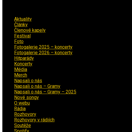
Rubriky
Aktuality
(223)
Články
(12)
Členové kapely
(26)
Festival
(18)
Foto
(29)
Fotogalerie 2025 – koncerty
(13)
Fotogalerie 2026 – koncerty
(2)
Hitparády
(16)
Koncerty
(70)
Média
(139)
Merch
(2)
Napsali o nás
(9)
Napsali o nás – Gramy
(3)
Napsali o nás – Gramy – 2025
(15)
Nové songy
(22)
O webu
(5)
Rádia
(40)
Rozhovory
(1)
Rozhovory v rádiích
(11)
Soutěže
(7)
Spotify
(4)