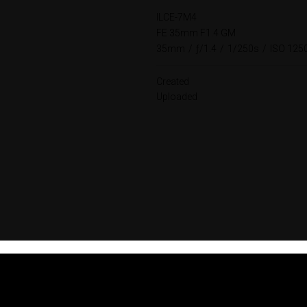
ILCE-7M4
FE 35mm F1.4 GM
35mm
/
ƒ/1.4
/
1/250s
/
ISO 125
Created
Uploaded