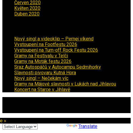
Červen 2020
(6)
Květen 2020
(5)
Duben 2020
(3)
Aktuality
Nový singl a videoklip – Pernej víkend
Vystoupení na Footfestu 2026
Vystoupení na Turn-off Rock Festu 2026
Gramy na Festivalu v Telči
Gramy na Moták festu 2026
Sraz Autospáčů v Autocampu Sedmihorky
Slavnosti pivovaru Kutná Hora
Nový singl – Nečekám víc
Gramy na Májové slavnosti v Lukách nad Jihlavou
Koncert na Starce v Jihlavě
Copyright © 2026 · All Rights Reserved ·
Created - Jiří Hofbauer
te »
Powered by
Translate