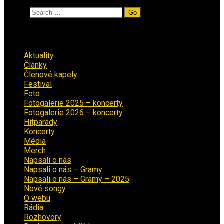
Search
Rubriky
Aktuality
(223)
Články
(12)
Členové kapely
(26)
Festival
(18)
Foto
(29)
Fotogalerie 2025 – koncerty
(13)
Fotogalerie 2026 – koncerty
(2)
Hitparády
(16)
Koncerty
(70)
Média
(139)
Merch
(2)
Napsali o nás
(9)
Napsali o nás – Gramy
(3)
Napsali o nás – Gramy – 2025
(15)
Nové songy
(22)
O webu
(5)
Rádia
(40)
Rozhovory
(1)