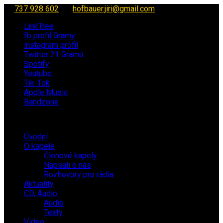
737 928 602
hofbauer.jiri@gmail.com
LinkTree
fb profil Gramy
instagram profil
Twitter 21 Gramů
Spotify
Youtube
Tik-Tok
Apple Music
Bandzone
Úvodní
O kapele
Členové kapely
Napsali o nás
Rozhovory pro rádia
Aktuality
CD, Audio
Audio
Texty
Video