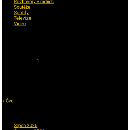
Rozhovory v rádiích
(11)
Soutěže
(7)
Spotify
(4)
Televize
(1)
Video
(53)
Kalendář
Srpen 2026
Po
Út
St
Čt
Pá
So
Ne
1
2
3
4
5
6
7
8
9
10
11
12
13
14
15
16
17
18
19
20
21
22
23
24
25
26
27
28
29
30
31
« Čvc
Archiv příspěvků
Srpen 2026
(1)