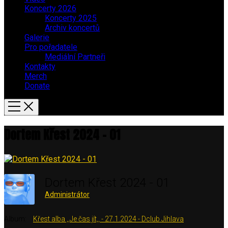
Koncerty 2026
Koncerty 2025
Archiv koncertů
Galerie
Pro pořadatele
Mediální Partneři
Kontakty
Merch
Donate
Dortem Křest 2024 – 01
Dortem Křest 2024 - 01
Administrátor
Album:
Křest alba ,,Je čas jít,, - 27.1.2024 - Dclub Jihlava