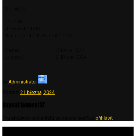
DETAILS
ILCE-7M4
FE 35mm F1.4 GM
35mm
/
ƒ/1.4
/
1/250s
/
ISO 1250
Created
27 Ledna, 2024
Uploaded
21 Března, 2024
by
Administrátor
Posted:
21 března, 2024
Napsat komentář
Pro přidávání komentářů se musíte nejdříve
přihlásit
.
Vyhledávání