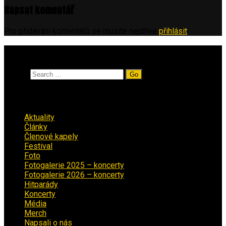
Napsat komentář
Pro přidávání komentářů se musíte nejdříve
přihlásit
.
Vyhledávání
Search
Rubriky
Aktuality
(223)
Články
(12)
Členové kapely
(26)
Festival
(18)
Foto
(29)
Fotogalerie 2025 – koncerty
(13)
Fotogalerie 2026 – koncerty
(2)
Hitparády
(16)
Koncerty
(70)
Média
(139)
Merch
(2)
Napsali o nás
(9)