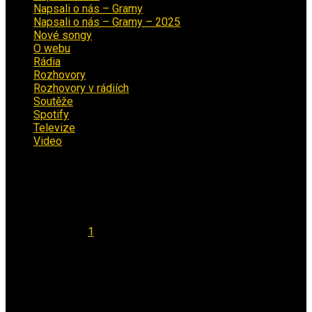
Napsali o nás – Gramy
(3)
Napsali o nás – Gramy – 2025
(15)
Nové songy
(22)
O webu
(5)
Rádia
(40)
Rozhovory
(1)
Rozhovory v rádiích
(11)
Soutěže
(7)
Spotify
(4)
Televize
(1)
Video
(53)
Kalendář
Srpen 2026
Po
Út
St
Čt
Pá
So
Ne
1
2
3
4
5
6
7
8
9
10
11
12
13
14
15
16
17
18
19
20
21
22
23
24
25
26
27
28
29
30
31