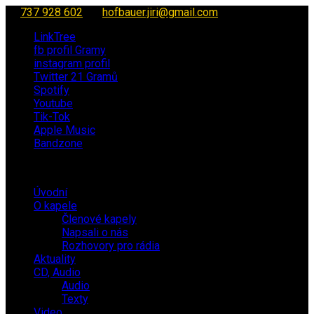
737 928 602
hofbauer.jiri@gmail.com
LinkTree
fb profil Gramy
instagram profil
Twitter 21 Gramů
Spotify
Youtube
Tik-Tok
Apple Music
Bandzone
Úvodní
O kapele
Členové kapely
Napsali o nás
Rozhovory pro rádia
Aktuality
CD, Audio
Audio
Texty
Video