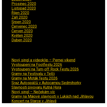
Prosinec 2020
(3)
Listopad 2020
(1)
Říjen 2020
(2)
Září 2020
(5)
Srpen 2020
(2)
Červenec 2020
(5)
Červen 2020
(6)
Květen 2020
(5)
Duben 2020
(3)
Aktuality
Nový singl a videoklip – Pernej víkend
Vystoupení na Footfestu 2026
Vystoupení na Turn-off Rock Festu 2026
Gramy na Festivalu v Telči
Gramy na Moták festu 2026
Sraz Autospáčů v Autocampu Sedmihorky
Slavnosti pivovaru Kutná Hora
Nový singl – Nečekám víc
Gramy na Májové slavnosti v Lukách nad Jihlavou
Koncert na Starce v Jihlavě