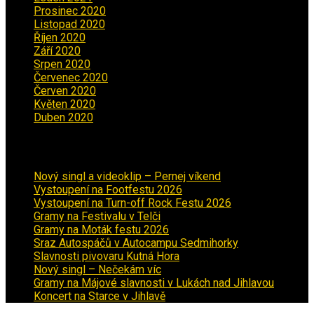
Prosinec 2020
(3)
Listopad 2020
(1)
Říjen 2020
(2)
Září 2020
(5)
Srpen 2020
(2)
Červenec 2020
(5)
Červen 2020
(6)
Květen 2020
(5)
Duben 2020
(3)
Aktuality
Nový singl a videoklip – Pernej víkend
Vystoupení na Footfestu 2026
Vystoupení na Turn-off Rock Festu 2026
Gramy na Festivalu v Telči
Gramy na Moták festu 2026
Sraz Autospáčů v Autocampu Sedmihorky
Slavnosti pivovaru Kutná Hora
Nový singl – Nečekám víc
Gramy na Májové slavnosti v Lukách nad Jihlavou
Koncert na Starce v Jihlavě