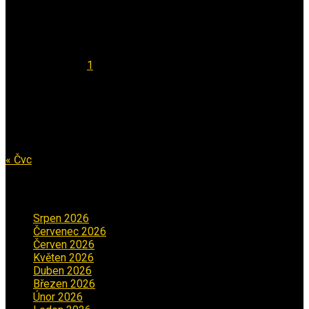
Kalendář
Srpen 2026
Po
Út
St
Čt
Pá
So
Ne
1
2
3
4
5
6
7
8
9
10
11
12
13
14
15
16
17
18
19
20
21
22
23
24
25
26
27
28
29
30
31
« Čvc
Archiv příspěvků
Srpen 2026
(1)
Červenec 2026
(2)
Červen 2026
(3)
Květen 2026
(3)
Duben 2026
(2)
Březen 2026
(5)
Únor 2026
(6)