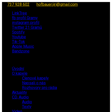
737 928 602
hofbauer.jiri@gmail.com
LinkTree
fb profil Gramy
instagram profil
Twitter 21 Gramů
Spotify
Youtube
Tik-Tok
Apple Music
Bandzone
Úvodní
O kapele
Členové kapely
Napsali o nás
Rozhovory pro rádia
Aktuality
CD, Audio
Audio
Texty
Video