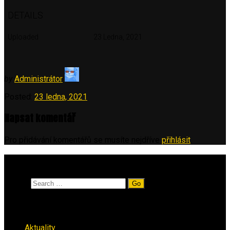
DETAILS
Uploaded
23 Ledna, 2021
by
Administrátor
Posted:
23 ledna, 2021
Napsat komentář
Pro přidávání komentářů se musíte nejdříve
přihlásit
.
Vyhledávání
Search
Rubriky
Aktuality
(223)