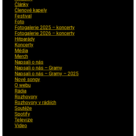
Články
(12)
Členové kapely
(26)
Festival
(18)
Foto
(29)
Fotogalerie 2025 – koncerty
(13)
Fotogalerie 2026 – koncerty
(2)
Hitparády
(16)
Koncerty
(70)
Média
(139)
Merch
(2)
Napsali o nás
(9)
Napsali o nás – Gramy
(3)
Napsali o nás – Gramy – 2025
(15)
Nové songy
(22)
O webu
(5)
Rádia
(40)
Rozhovory
(1)
Rozhovory v rádiích
(11)
Soutěže
(7)
Spotify
(4)
Televize
(1)
Video
(53)