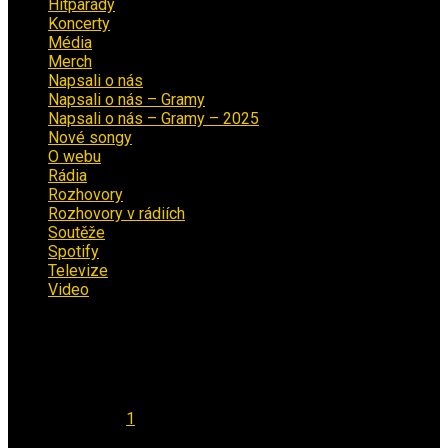
Hitparády
(16)
Koncerty
(70)
Média
(139)
Merch
(2)
Napsali o nás
(9)
Napsali o nás – Gramy
(3)
Napsali o nás – Gramy – 2025
(15)
Nové songy
(22)
O webu
(5)
Rádia
(40)
Rozhovory
(1)
Rozhovory v rádiích
(11)
Soutěže
(7)
Spotify
(4)
Televize
(1)
Video
(53)
Kalendář
Srpen 2026
Po
Út
St
Čt
Pá
So
Ne
1
2
3
4
5
6
7
8
9