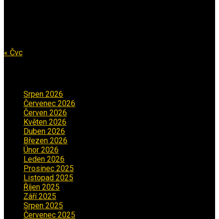
10
11
12
13
14
15
16
17
18
19
20
21
22
23
24
25
26
27
28
29
30
31
« Čvc
Archiv příspěvků
Srpen 2026
(1)
Červenec 2026
(2)
Červen 2026
(3)
Květen 2026
(3)
Duben 2026
(2)
Březen 2026
(5)
Únor 2026
(6)
Leden 2026
(2)
Prosinec 2025
(5)
Listopad 2025
(5)
Říjen 2025
(2)
Září 2025
(2)
Srpen 2025
(5)
Červenec 2025
(30)