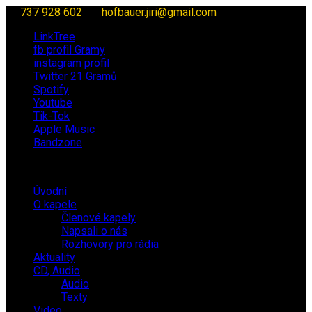
737 928 602
hofbauer.jiri@gmail.com
LinkTree
fb profil Gramy
instagram profil
Twitter 21 Gramů
Spotify
Youtube
Tik-Tok
Apple Music
Bandzone
Úvodní
O kapele
Členové kapely
Napsali o nás
Rozhovory pro rádia
Aktuality
CD, Audio
Audio
Texty
Video