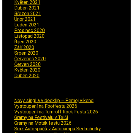
Květen 2021
(4)
Duben 2021
(2)
Březen 2021
(3)
Únor 2021
(5)
Leden 2021
(5)
Prosinec 2020
(3)
Listopad 2020
(1)
Říjen 2020
(2)
Září 2020
(5)
Srpen 2020
(2)
Červenec 2020
(5)
Červen 2020
(6)
Květen 2020
(5)
Duben 2020
(3)
Aktuality
Nový singl a videoklip – Pernej víkend
Vystoupení na Footfestu 2026
Vystoupení na Turn-off Rock Festu 2026
Gramy na Festivalu v Telči
Gramy na Moták festu 2026
Sraz Autospáčů v Autocampu Sedmihorky