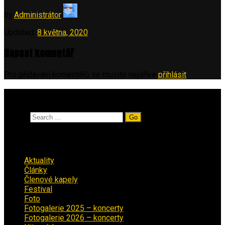
by
Administrátor
Updated:
8 května, 2020
Napsat komentář
Pro přidávání komentářů se musíte nejdříve
přihlásit
.
Vyhledávání
Search
Rubriky
Aktuality
(223)
Články
(12)
Členové kapely
(26)
Festival
(18)
Foto
(29)
Fotogalerie 2025 – koncerty
(13)
Fotogalerie 2026 – koncerty
(2)