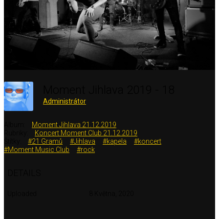
Moment Jihlava 2019 - 18
Administrátor
Album:
Moment Jihlava 21.12.2019
Rubriky:
Koncert Moment Club 21.12.2019
Štítky:
#21 Gramů
#Jihlava
#kapela
#koncert
#Moment Music Club
#rock
DETAILS
Uploaded
8 Května, 2020