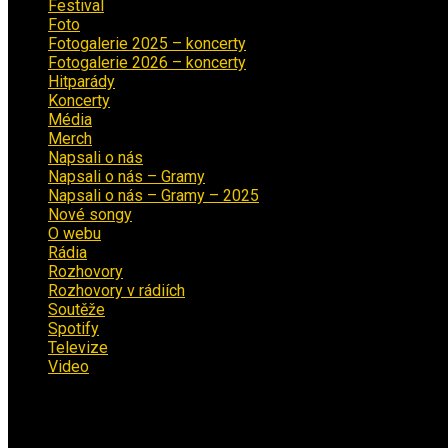
Festival
(18)
Foto
(29)
Fotogalerie 2025 – koncerty
(13)
Fotogalerie 2026 – koncerty
(2)
Hitparády
(16)
Koncerty
(70)
Média
(139)
Merch
(2)
Napsali o nás
(9)
Napsali o nás – Gramy
(3)
Napsali o nás – Gramy – 2025
(15)
Nové songy
(22)
O webu
(5)
Rádia
(40)
Rozhovory
(1)
Rozhovory v rádiích
(11)
Soutěže
(7)
Spotify
(4)
Televize
(1)
Video
(53)
Kalendář