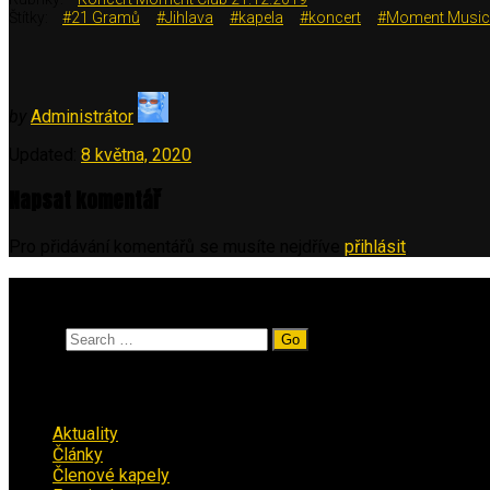
Štítky:
#21 Gramů
#Jihlava
#kapela
#koncert
#Moment Music
by
Administrátor
Updated:
8 května, 2020
Napsat komentář
Pro přidávání komentářů se musíte nejdříve
přihlásit
.
Vyhledávání
Search
Rubriky
Aktuality
(223)
Články
(12)
Členové kapely
(26)