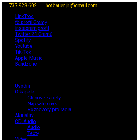
737 928 602
hofbauer.jiri@gmail.com
LinkTree
fb profil Gramy
instagram profil
Twitter 21 Gramů
Spotify
Youtube
Tik-Tok
Apple Music
Bandzone
Úvodní
O kapele
Členové kapely
Napsali o nás
Rozhovory pro rádia
Aktuality
CD, Audio
Audio
Texty
Video