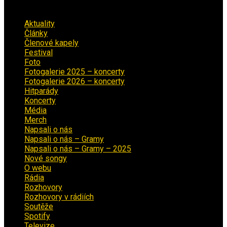
Rubriky
Aktuality
(223)
Články
(12)
Členové kapely
(26)
Festival
(18)
Foto
(29)
Fotogalerie 2025 – koncerty
(13)
Fotogalerie 2026 – koncerty
(2)
Hitparády
(16)
Koncerty
(70)
Média
(139)
Merch
(2)
Napsali o nás
(9)
Napsali o nás – Gramy
(3)
Napsali o nás – Gramy – 2025
(15)
Nové songy
(22)
O webu
(5)
Rádia
(40)
Rozhovory
(1)
Rozhovory v rádiích
(11)
Soutěže
(7)
Spotify
(4)
Televize
(1)