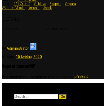
Štítky:
#21 Gramů
#Jihlava
#kapela
#kytara
#Marian Mikula
#music
#rock
DETAILS
Uploaded
15 Května, 2020
by
Administrátor
Posted:
15 května, 2020
Napsat komentář
Pro přidávání komentářů se musíte nejdříve
přihlásit
.
Vyhledávání
Search