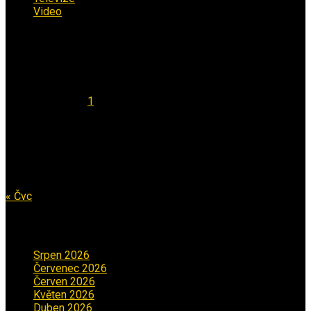
Video
(53)
Kalendář
Srpen 2026
Po
Út
St
Čt
Pá
So
Ne
1
2
3
4
5
6
7
8
9
10
11
12
13
14
15
16
17
18
19
20
21
22
23
24
25
26
27
28
29
30
31
« Čvc
Archiv příspěvků
Srpen 2026
(1)
Červenec 2026
(2)
Červen 2026
(3)
Květen 2026
(3)
Duben 2026
(2)