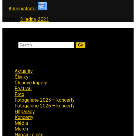
by
Administrátor
Posted:
3 ledna, 2021
Vyhledávání
Search
Rubriky
Aktuality
(223)
Články
(12)
Členové kapely
(26)
Festival
(18)
Foto
(29)
Fotogalerie 2025 – koncerty
(13)
Fotogalerie 2026 – koncerty
(2)
Hitparády
(16)
Koncerty
(70)
Média
(139)
Merch
(2)
Napsali o nás
(9)