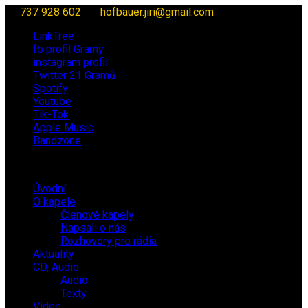
737 928 602
hofbauer.jiri@gmail.com
LinkTree
fb profil Gramy
instagram profil
Twitter 21 Gramů
Spotify
Youtube
Tik-Tok
Apple Music
Bandzone
Úvodní
O kapele
Členové kapely
Napsali o nás
Rozhovory pro rádia
Aktuality
CD, Audio
Audio
Texty
Video