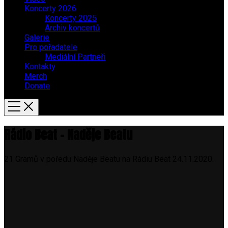
Koncerty 2026
Koncerty 2025
Archiv koncertů
Galerie
Pro pořadatele
Mediální Partneři
Kontakty
Merch
Donate
Rádio Beat – Naděje Beatu
21 Gramů v poředu Naděje Beatu na Rádiu Beat 24.11.2020.