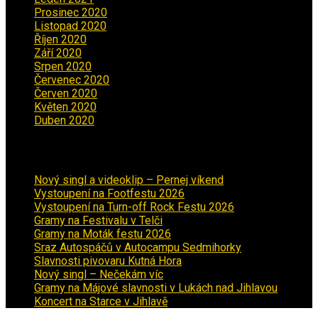
Prosinec 2020
(3)
Listopad 2020
(1)
Říjen 2020
(2)
Září 2020
(5)
Srpen 2020
(2)
Červenec 2020
(5)
Červen 2020
(6)
Květen 2020
(5)
Duben 2020
(3)
Aktuality
Nový singl a videoklip – Pernej víkend
Vystoupení na Footfestu 2026
Vystoupení na Turn-off Rock Festu 2026
Gramy na Festivalu v Telči
Gramy na Moták festu 2026
Sraz Autospáčů v Autocampu Sedmihorky
Slavnosti pivovaru Kutná Hora
Nový singl – Nečekám víc
Gramy na Májové slavnosti v Lukách nad Jihlavou
Koncert na Starce v Jihlavě