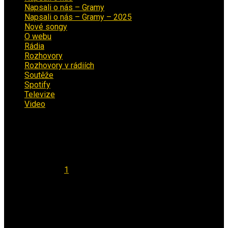
Napsali o nás – Gramy
(3)
Napsali o nás – Gramy – 2025
(15)
Nové songy
(22)
O webu
(5)
Rádia
(40)
Rozhovory
(1)
Rozhovory v rádiích
(11)
Soutěže
(7)
Spotify
(4)
Televize
(1)
Video
(53)
Kalendář
Srpen 2026
Po
Út
St
Čt
Pá
So
Ne
1
2
3
4
5
6
7
8
9
10
11
12
13
14
15
16
17
18
19
20
21
22
23
24
25
26
27
28
29
30