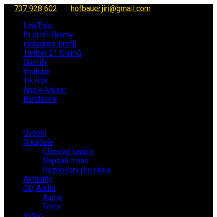
737 928 602
hofbauer.jiri@gmail.com
LinkTree
fb profil Gramy
instagram profil
Twitter 21 Gramů
Spotify
Youtube
Tik-Tok
Apple Music
Bandzone
Úvodní
O kapele
Členové kapely
Napsali o nás
Rozhovory pro rádia
Aktuality
CD, Audio
Audio
Texty
Video