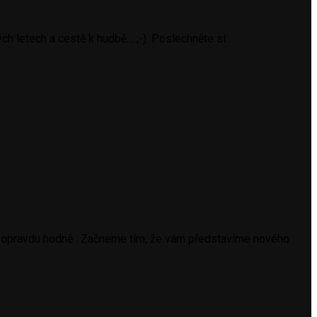
 letech a cestě k hudbě… ;-). Poslechněte si:
ech opravdu hodně . Začneme tím, že vám představíme nového