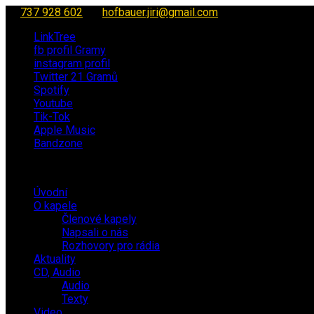
737 928 602
hofbauer.jiri@gmail.com
LinkTree
fb profil Gramy
instagram profil
Twitter 21 Gramů
Spotify
Youtube
Tik-Tok
Apple Music
Bandzone
Úvodní
O kapele
Členové kapely
Napsali o nás
Rozhovory pro rádia
Aktuality
CD, Audio
Audio
Texty
Video