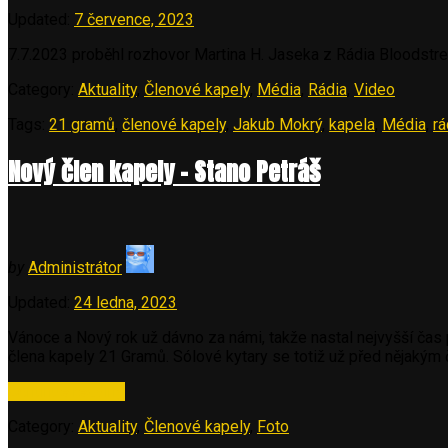
Updated:
7 července, 2023
7.7.2023 proběhl rozhovor Martina H. Jaseka z Rádia Bloodstr
Category:
Aktuality
,
Členové kapely
,
Média
,
Rádia
,
Video
Tags:
21 gramů
,
členové kapely
,
Jakub Mokrý
,
kapela
,
Média
,
rá
Nový člen kapely – Stano Petráš
by
Administrátor
Updated:
24 ledna, 2023
Vánoce a Nový rok už dávno za námi, takže nastal nejvyšší čas 
člena kapely 21 Gramů. Sólové kytary se totiž už před nějakým
„Nový
Continue reading
člen
Category:
Aktuality
,
Členové kapely
,
Foto
kapely
–