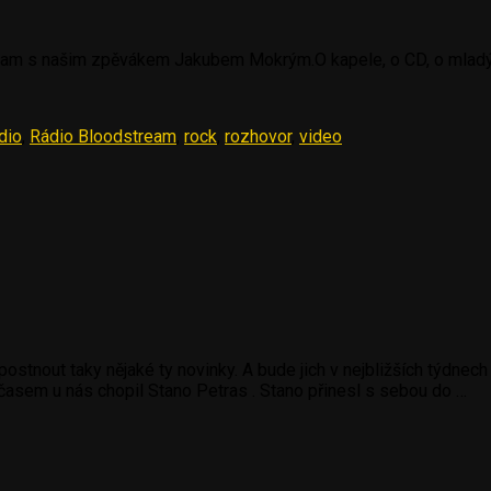
eam s našim zpěvákem Jakubem Mokrým.O kapele, o CD, o mladých
dio
,
Rádio Bloodstream
,
rock
,
rozhovor
,
video
postnout taky nějaké ty novinky. A bude jich v nejbližších týdn
 časem u nás chopil Stano Petras . Stano přinesl s sebou do …