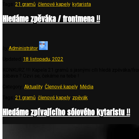
Tags:
21 gramů
,
členové kapely
,
kytarista
Stano
Petráš“
Hledáme zpěváka / frontmena !!
by
Administrátor
Updated:
18 listopadu, 2022
KONKURZ !!! Kapela 21 gramů s jasnými cíli hledá zpěváka/front
zábava ? Ozvi se, čekáme na tebe !
Category:
Aktuality
,
Členové kapely
,
Média
Tags:
21 gramů
,
členové kapely
,
zpěvák
Hledáme zpívajícího sólového kytaristu !!