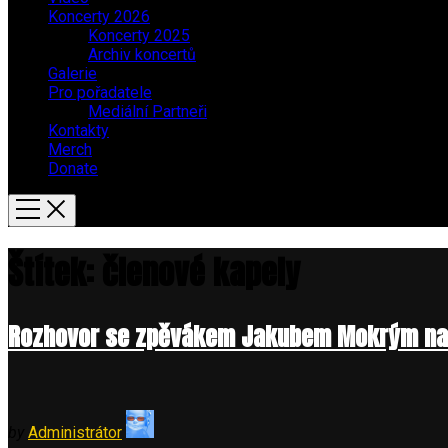
Koncerty 2026
Koncerty 2025
Archiv koncertů
Galerie
Pro pořadatele
Mediální Partneři
Kontakty
Merch
Donate
Štítek:
členové kapely
Rozhovor se zpěvákem Jakubem Mokrým na 
by
Administrátor