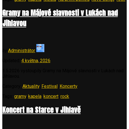
Gramy na Májové slavnosti v Lukách nad
Jihlavou
by
Administrátor
Updated:
4 května, 2026
1.5.2026 vystoupily Gramy na Májové slavnosti v Lukách nad
Jihlavou.
Category:
Aktuality
,
Festival
,
Koncerty
Tags:
gramy
,
kapela
,
koncert
,
rock
Koncert na Starce v Jihlavě