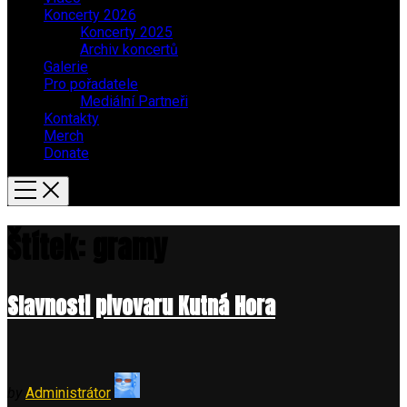
Koncerty 2026
Koncerty 2025
Archiv koncertů
Galerie
Pro pořadatele
Mediální Partneři
Kontakty
Merch
Donate
Štítek:
gramy
Slavnosti pivovaru Kutná Hora
by
Administrátor