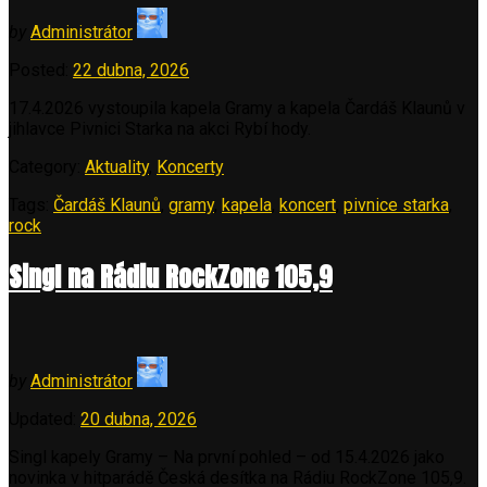
by
Administrátor
Posted:
22 dubna, 2026
17.4.2026 vystoupila kapela Gramy a kapela Čardáš Klaunů v
jihlavce Pivnici Starka na akci Rybí hody.
Category:
Aktuality
,
Koncerty
Tags:
Čardáš Klaunů
,
gramy
,
kapela
,
koncert
,
pivnice starka
,
rock
Singl na Rádiu RockZone 105,9
by
Administrátor
Updated:
20 dubna, 2026
Singl kapely Gramy – Na první pohled – od 15.4.2026 jako
novinka v hitparádě Česká desítka na Rádiu RockZone 105,9.