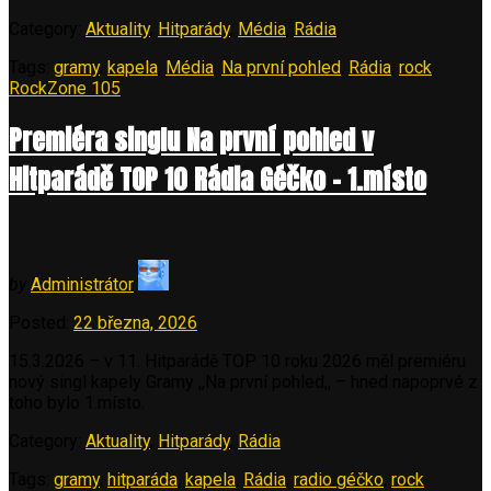
Category:
Aktuality
,
Hitparády
,
Média
,
Rádia
Tags:
gramy
,
kapela
,
Média
,
Na první pohled
,
Rádia
,
rock
,
RockZone 105
Premiéra singlu Na první pohled v
Hitparádě TOP 10 Rádia Géčko – 1.místo
by
Administrátor
Posted:
22 března, 2026
15.3.2026 – v 11. Hitparádě TOP 10 roku 2026 měl premiéru
nový singl kapely Gramy ,,Na první pohled,, – hned napoprvé z
toho bylo 1.místo.
Category:
Aktuality
,
Hitparády
,
Rádia
Tags:
gramy
,
hitparáda
,
kapela
,
Rádia
,
radio géčko
,
rock