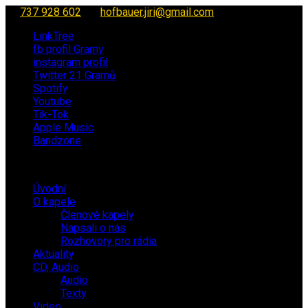
737 928 602
hofbauer.jiri@gmail.com
LinkTree
fb profil Gramy
instagram profil
Twitter 21 Gramů
Spotify
Youtube
Tik-Tok
Apple Music
Bandzone
Úvodní
O kapele
Členové kapely
Napsali o nás
Rozhovory pro rádia
Aktuality
CD, Audio
Audio
Texty
Video