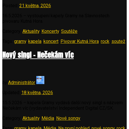
Posted:
21 května, 2026
16.5.2026 – vystoupení kapely Gramy na Slavnostech
pivovaru Kutná Hora.
Category:
Aktuality
,
Koncerty
,
Soutěže
Tags:
gramy
,
kapela
,
koncert
,
Pivovar Kutná Hora
,
rock
,
soutež
Nový singl – Nečekám víc
by
Administrátor
Updated:
18 května, 2026
15.5.2026 – kapela Gramy vydává další nový singl s názvem
Nečekám víc (vydavatelství Independent Digital CZ/SK.
Category:
Aktuality
,
Média
,
Nové songy
Tags:
gramy
,
kapela
,
Média
,
Na první pohled
,
nové songy
,
rock