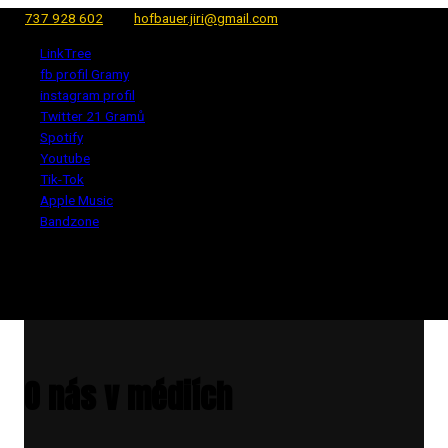
737 928 602
hofbauer.jiri@gmail.com
LinkTree
fb profil Gramy
instagram profil
Twitter 21 Gramů
Spotify
Youtube
Tik-Tok
Apple Music
Bandzone
O nás v médiích