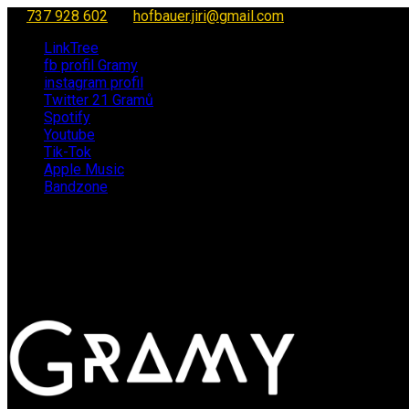
737 928 602
hofbauer.jiri@gmail.com
LinkTree
fb profil Gramy
instagram profil
Twitter 21 Gramů
Spotify
Youtube
Tik-Tok
Apple Music
Bandzone