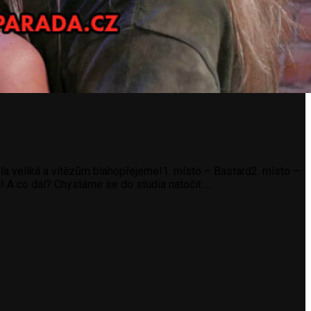
 veliká a vítězům blahopřejeme!1. místo – Bastard2. místo –
 A co dál? Chystáme se do studia natočit …