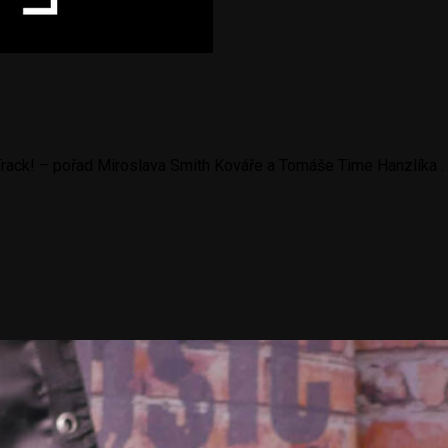
Track! – pořad Miroslava Smith Kováře a Tomáše Time Hanzlíka .