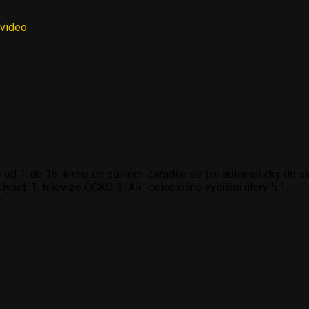
video
1. do 16. ledna do půlnoci. Zařadíte se tím automaticky do slo
 slyšet: 1. televize ÓČKO STAR -celoplošné vysílání úterý 5.1