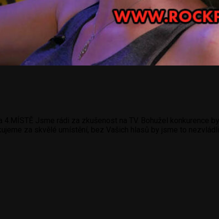
4.MÍSTĚ Jsme rádi za zkušenost na TV. Bohužel konkurence byla
me za skvělé umístění, bez Vašich hlasů by jsme to nezvládli!