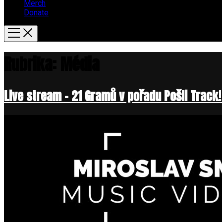
Merch
Donate
Rubrika:
Média
Live stream – 21 Gramů v pořadu Pošli Track!