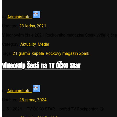
by
Administrátor
Updated:
23 ledna, 2021
V lednovém čísle 2021 Rockového magazínu Spark vyšel článe
Category:
Aktuality
,
Média
Tags:
21 gramů
,
kapela
,
Rockový magazín Spark
Videoklip Šedá na TV ÓČKO Star
by
Administrátor
Updated:
25 srpna, 2024
…. 5.1.2021 – TV ÓČKO STAR – pořad TV Rockparáda 😉