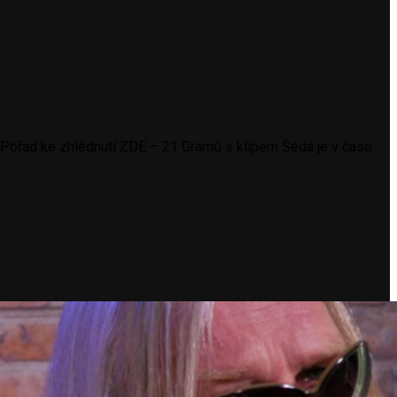
 Pořad ke zhlédnutí ZDE – 21 Gramů s klipem Šedá je v čase