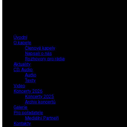
Úvodní
O kapele
Členové kapely
Napsali o nás
Rozhovory pro rádia
Aktuality
CD, Audio
Audio
Texty
Video
Koncerty 2026
Koncerty 2025
Archiv koncertů
Galerie
Pro pořadatele
Mediální Partneři
Kontakty