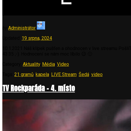
by
Administrátor
Updated:
19 srpna, 2024
10.1.2021 Náš klípek pušťen a ohodnocen v live streamu Pošli
43:35 ;-). Hodnocení se nám moc líbilo 😉 🙂
Category:
Aktuality
,
Média
,
Video
Tags:
21 gramů
,
kapela
,
LIVE Stream
,
Šedá
,
video
TV Rockparáda – 4. místo